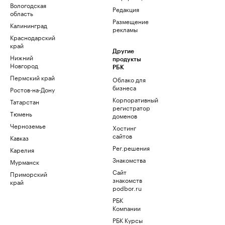
Вологодская
Редакция
область
Размещение
Калининград
рекламы
Краснодарский
край
Другие
Нижний
продукты
Новгород
РБК
Пермский край
Облако для
бизнеса
Ростов-на-Дону
Корпоративный
Татарстан
регистратор
Тюмень
доменов
Черноземье
Хостинг
сайтов
Кавказ
Рег.решения
Карелия
Знакомства
Мурманск
Сайт
Приморский
знакомств
край
podbor.ru
РБК
Компании
РБК Курсы