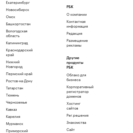
Екатеринбург
РБК
Новосибирск
О компании
Омск
Контактная
Башкортостан
информация
Вологодская
Редакция
область
Размещение
Калининград
рекламы
Краснодарский
край
Другие
Нижний
продукты
Новгород
РБК
Пермский край
Облако для
бизнеса
Ростов-на-Дону
Корпоративный
Татарстан
регистратор
Тюмень
доменов
Черноземье
Хостинг
сайтов
Кавказ
Рег.решения
Карелия
Знакомства
Мурманск
Сайт
Приморский