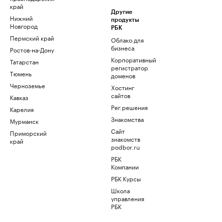
край
Другие
Нижний
продукты
Новгород
РБК
Пермский край
Облако для
бизнеса
Ростов-на-Дону
Корпоративный
Татарстан
регистратор
Тюмень
доменов
Черноземье
Хостинг
сайтов
Кавказ
Рег.решения
Карелия
Знакомства
Мурманск
Сайт
Приморский
знакомств
край
podbor.ru
РБК
Компании
РБК Курсы
Школа
управления
РБК