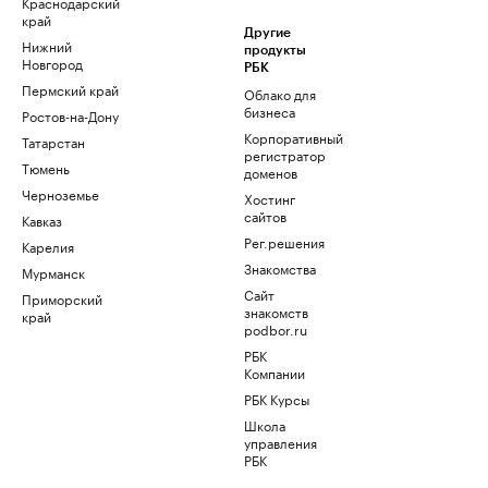
Краснодарский
край
Другие
Нижний
продукты
Новгород
РБК
Пермский край
Облако для
бизнеса
Ростов-на-Дону
Корпоративный
Татарстан
регистратор
Тюмень
доменов
Черноземье
Хостинг
сайтов
Кавказ
Рег.решения
Карелия
Знакомства
Мурманск
Сайт
Приморский
знакомств
край
podbor.ru
РБК
Компании
РБК Курсы
Школа
управления
РБК