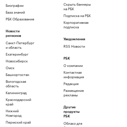
Скрыть баннеры
Биографии
на РБК
База знаний
Подписка на РБК
РБК Образование
Корпоративная
подписка
Новости
регионов
Уведомления
Санкт-Петербург
RSS Новости
и область
Екатеринбург
РБК
Новосибирск
О компании
Омск
Контактная
Башкортостан
информация
Вологодская
Редакция
область
Размещение
Калининград
рекламы
Краснодарский
край
Другие
Нижний
продукты
Новгород
РБК
Пермский край
Облако для