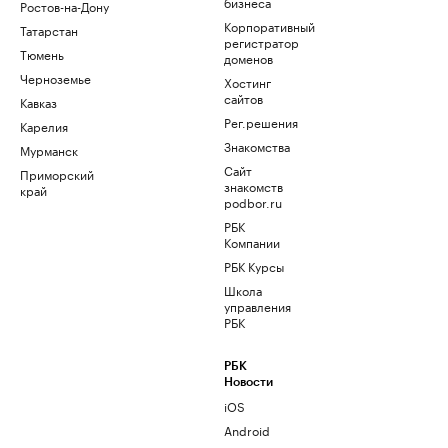
бизнеса
Ростов-на-Дону
Корпоративный
Татарстан
регистратор
Тюмень
доменов
Черноземье
Хостинг
сайтов
Кавказ
Рег.решения
Карелия
Знакомства
Мурманск
Сайт
Приморский
знакомств
край
podbor.ru
РБК
Компании
РБК Курсы
Школа
управления
РБК
РБК
Новости
iOS
Android