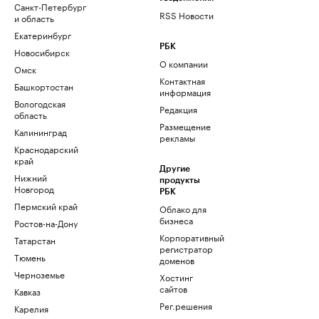
Санкт-Петербург
RSS Новости
и область
Екатеринбург
РБК
Новосибирск
О компании
Омск
Контактная
Башкортостан
информация
Вологодская
Редакция
область
Размещение
Калининград
рекламы
Краснодарский
край
Другие
Нижний
продукты
Новгород
РБК
Пермский край
Облако для
бизнеса
Ростов-на-Дону
Корпоративный
Татарстан
регистратор
Тюмень
доменов
Черноземье
Хостинг
сайтов
Кавказ
Рег.решения
Карелия