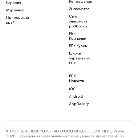
Рег.решения
Карелия
Знакомства
Мурманск
Сайт
Приморский
знакомств
край
podbor.ru
РБК
Компании
РБК Курсы
Школа
управления
РБК
РБК
Новости
iOS
Android
AppGallery
© ООО «БИЗНЕСПРЕСС», АО «РОСБИЗНЕСКОНСАЛТИНГ», 1995–
2026. Сообщения и материалы информационного агентства «РБК»