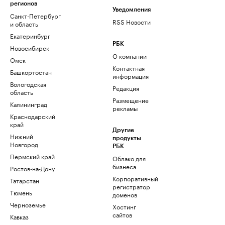
регионов
Уведомления
Санкт-Петербург
RSS Новости
и область
Екатеринбург
РБК
Новосибирск
О компании
Омск
Контактная
Башкортостан
информация
Вологодская
Редакция
область
Размещение
Калининград
рекламы
Краснодарский
край
Другие
Нижний
продукты
Новгород
РБК
Пермский край
Облако для
бизнеса
Ростов-на-Дону
Корпоративный
Татарстан
регистратор
Тюмень
доменов
Черноземье
Хостинг
сайтов
Кавказ