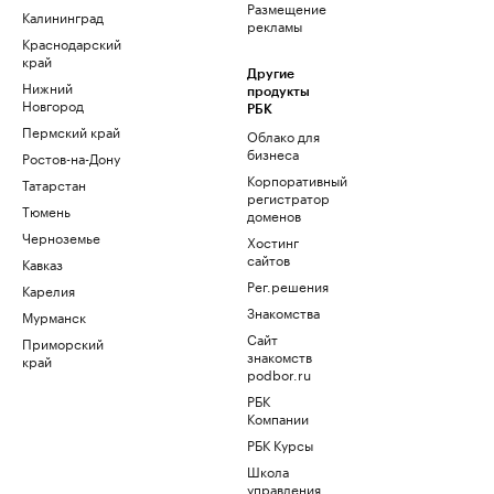
Размещение
Калининград
рекламы
Краснодарский
край
Другие
Нижний
продукты
Новгород
РБК
Пермский край
Облако для
бизнеса
Ростов-на-Дону
Корпоративный
Татарстан
регистратор
Тюмень
доменов
Черноземье
Хостинг
сайтов
Кавказ
Рег.решения
Карелия
Знакомства
Мурманск
Сайт
Приморский
знакомств
край
podbor.ru
РБК
Компании
РБК Курсы
Школа
управления