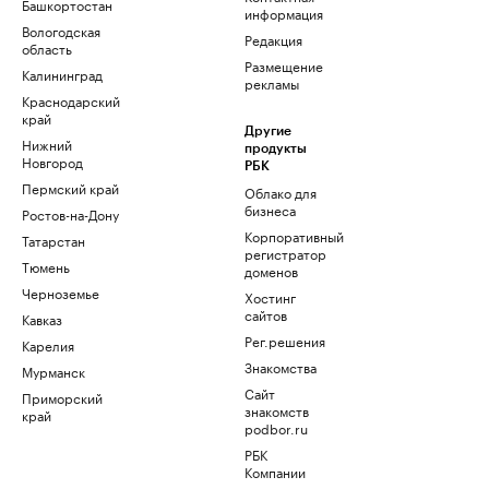
Башкортостан
информация
Вологодская
Редакция
область
Размещение
Калининград
рекламы
Краснодарский
край
Другие
Нижний
продукты
Новгород
РБК
Пермский край
Облако для
бизнеса
Ростов-на-Дону
Корпоративный
Татарстан
регистратор
Тюмень
доменов
Черноземье
Хостинг
сайтов
Кавказ
Рег.решения
Карелия
Знакомства
Мурманск
Сайт
Приморский
знакомств
край
podbor.ru
РБК
Компании