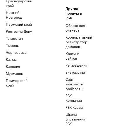
Краснодарский
край
Другие
Нижний
продукты
Новгород
РБК
Пермский край
Облако для
бизнеса
Ростов-на-Дону
Корпоративный
Татарстан
регистратор
Тюмень
доменов
Черноземье
Хостинг
сайтов
Кавказ
Рег.решения
Карелия
Знакомства
Мурманск
Сайт
Приморский
знакомств
край
podbor.ru
РБК
Компании
РБК Курсы
Школа
управления
РБК