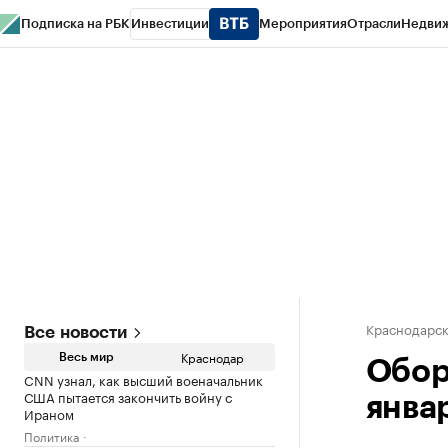
Подписка на РБК
Инвестиции
Мероприятия
Отрасли
Недви
РБК Курсы
РБК Life
Тренды
Визионеры
Национальные проекты
Горо
Газета
Спецпроекты СПб
Конференции СПб
Спецпроекты
Проверк
Краснодарск
Все новости
Краснодар
Весь мир
Обор
CNN узнал, как высший военачальник
США пытается закончить войну с
январ
Ираном
Политика