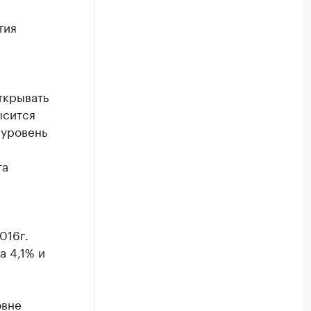
тия
ткрывать
ысится
 уровень
та
016г.
а 4,1% и
овне