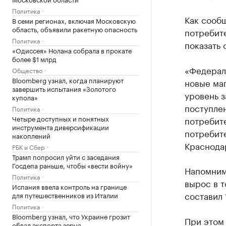
Политика
Как сообщ
В семи регионах, включая Московскую
область, объявили ракетную опасность
потребит
Политика
показать 
«Одиссея» Нолана собрала в прокате
более $1 млрд
«Федерал
Общество
Bloomberg узнал, когда планируют
новые маг
завершить испытания «Золотого
уровень з
купола»
поступлен
Политика
Четыре доступных и понятных
потребит
инструмента диверсификации
потребит
накоплений
Краснода
РБК и Сбер
Трамп попросил уйти с заседания
Госдепа раньше, чтобы «вести войну»
Напомним,
Политика
вырос в т
Испания ввела контроль на границе
составил 
для путешественников из Италии
Политика
Bloomberg узнал, что Украине грозит
При этом 
обвал экспорта зерна