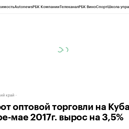
жимость
Autonews
РБК Компании
Телеканал
РБК Вино
Спорт
Школа упра
д
Стиль
Крипто
РБК Бизнес-среда
Дискуссионный клуб
Исследования
К
а контрагентов
Политика
Экономика
Бизнес
Технологии и медиа
Фина
ий край
от оптовой торговли на Куба
е-мае 2017г. вырос на 3,5%