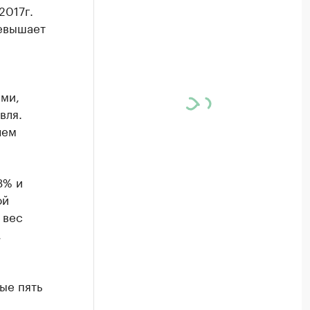
2017г.
ревышает
ми,
вля.
чем
3% и
ой
 вес
,
ые пять