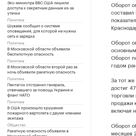
Экс-министра ВВС США лишили
Оборот оп
доступа к секретным данным из-за
составил 
утечки
показател
Политика
Шуваев сообщил о системе
Краснода
оповещения, для которой не нужны
сеть и зарядка
Оборот о
Политика
В Московской области объявили
основным 
беспилотную опасность
Оборот по
Политика
годом ран
В Московской области второй раз за
ночь объявили ракетную опасность
Политика
За тот же
Пентагон отстранил генерала,
достиг 47
отвечавшего за помощь Украине и
торговли
фланг НАТО
Политика
продажи 
В США произошло крушение
включая н
пожарного вертолета с двумя членами
экипажа
Оборот о
Общество
Ракетную опасность объявили в
месяцев 2
Московской области