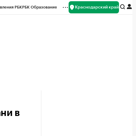
Краснодарский край
вления РБК
РБК Образование
редитные рейтинги
Франшизы
нсы
Рынок наличной валюты
ни в