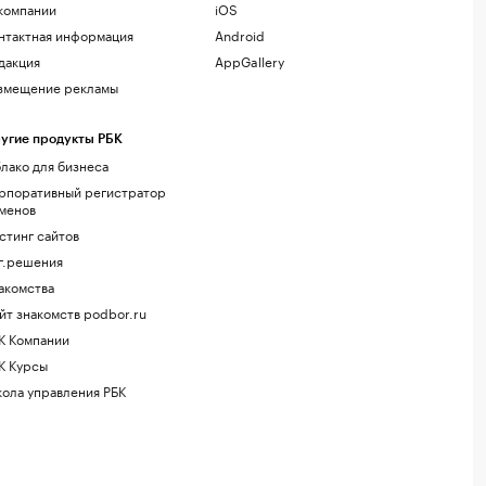
компании
iOS
нтактная информация
Android
дакция
AppGallery
змещение рекламы
угие продукты РБК
лако для бизнеса
рпоративный регистратор
менов
стинг сайтов
г.решения
акомства
йт знакомств podbor.ru
К Компании
К Курсы
ола управления РБК