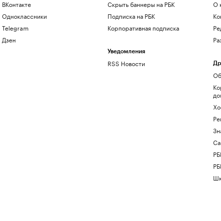
ВКонтакте
Скрыть баннеры на РБК
О 
Одноклассники
Подписка на РБК
Ко
Telegram
Корпоративная подписка
Ре
Дзен
Ра
Уведомления
RSS Новости
Др
Об
Ко
до
Хо
Ре
Зн
Са
РБ
РБ
Шк