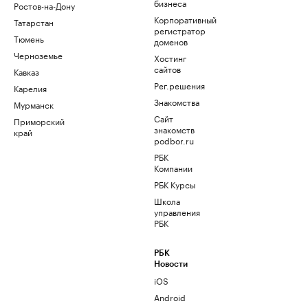
бизнеса
Ростов-на-Дону
Корпоративный
Татарстан
регистратор
Тюмень
доменов
Черноземье
Хостинг
сайтов
Кавказ
Рег.решения
Карелия
Знакомства
Мурманск
Сайт
Приморский
знакомств
край
podbor.ru
РБК
Компании
РБК Курсы
Школа
управления
РБК
РБК
Новости
iOS
Android