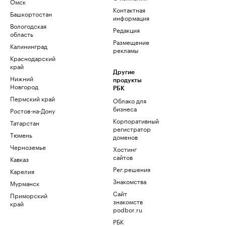
Омск
Контактная
Башкортостан
информация
Вологодская
Редакция
область
Размещение
Калининград
рекламы
Краснодарский
край
Другие
Нижний
продукты
Новгород
РБК
Пермский край
Облако для
бизнеса
Ростов-на-Дону
Корпоративный
Татарстан
регистратор
Тюмень
доменов
Черноземье
Хостинг
сайтов
Кавказ
Рег.решения
Карелия
Знакомства
Мурманск
Сайт
Приморский
знакомств
край
podbor.ru
РБК