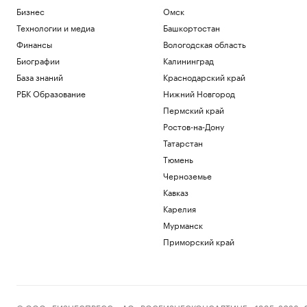
пиротехнику на матче «Локомотив» —
Бизнес
Омск
ЦСКА
Технологии и медиа
Башкортостан
Спорт
Финансы
Вологодская область
МИД заявил об отсутствии
предложений от Киева возобновить
Биографии
Калининград
контакты
База знаний
Краснодарский край
Политика
РБК Образование
Нижний Новгород
Дилеры начали давать скидки на новые
Пермский край
седаны Senat 900, но в одном городе
Авто
Ростов-на-Дону
У Валерия Карпина родился первый
Татарстан
сын
Тюмень
Спорт
Черноземье
В МИДе поговоркой о богомоле
ответили на попытки поссорить Москву
Кавказ
и Пекин
Карелия
Политика
Мурманск
Приморский край
Загрузить еще