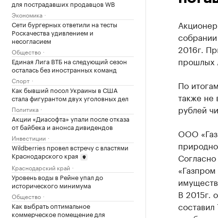
для пострадавших продавцов WB
Экономика
Акционер
Сети бургерных ответили на тесты
Роскачества удивлением и
собрании
несогласием
2016г. Пр
Общество
прошлых 
Единая Лига ВТБ на следующий сезон
осталась без иностранных команд
Спорт
По итога
Как бывший посол Украины в США
также не 
стала фигурантом двух уголовных дел
рублей чи
Политика
Акции «Диасофта» упали после отказа
от байбека и анонса дивидендов
ООО «Газ
Инвестиции
природно
Wildberries провел встречу с властями
Краснодарского края
Согласно
Краснодарский край
«Газпром 
Уровень воды в Рейне упал до
имуществ
исторического минимума
В 2015г. 
Общество
составил 
Как выбрать оптимальное
коммерческое помещение для