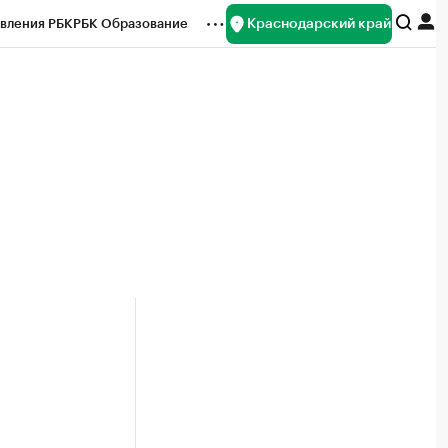
Краснодарский край
вления РБК
РБК Образование
редитные рейтинги
Франшизы
нсы
Рынок наличной валюты