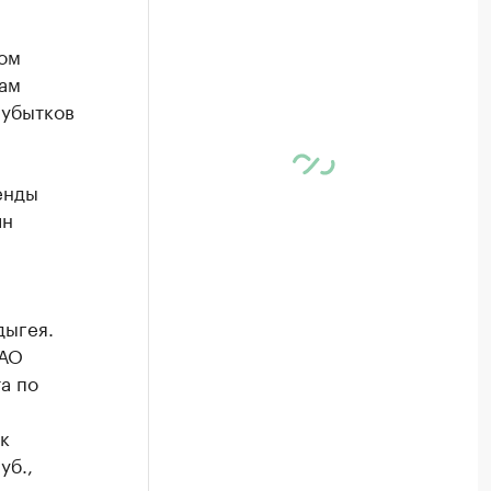
ом
ам
 убытков
енды
лн
дыгея.
 АО
а по
к
уб.,