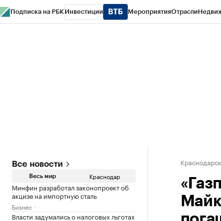
Подписка на РБК
Инвестиции
Мероприятия
Отрасли
Недви
РБК Курсы
РБК Life
Тренды
Визионеры
Национальные проекты
Горо
Газета
Спецпроекты СПб
Конференции СПб
Спецпроекты
Проверк
Краснодарск
Все новости
Краснодар
Весь мир
«Газ
Минфин разработал законопроект об
акцизе на импортную сталь
Майк
Бизнес
Власти задумались о налоговых льготах
пога