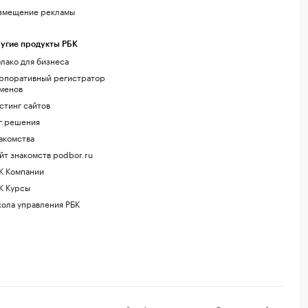
змещение рекламы
угие продукты РБК
лако для бизнеса
рпоративный регистратор
менов
стинг сайтов
г.решения
акомства
йт знакомств podbor.ru
К Компании
К Курсы
ола управления РБК