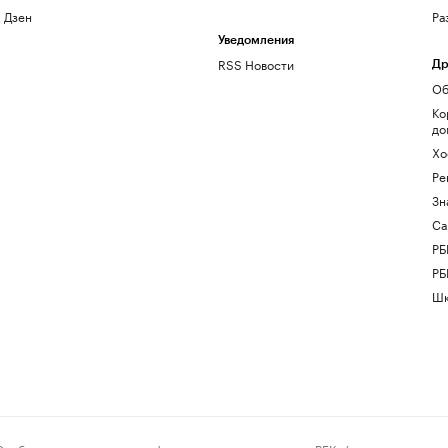
Дзен
Ра
Уведомления
RSS Новости
Др
Об
Ко
до
Хо
Ре
Зн
Са
РБ
РБ
Шк