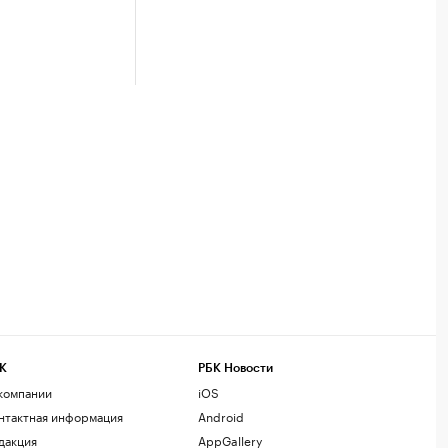
К
РБК Новости
компании
iOS
нтактная информация
Android
дакция
AppGallery