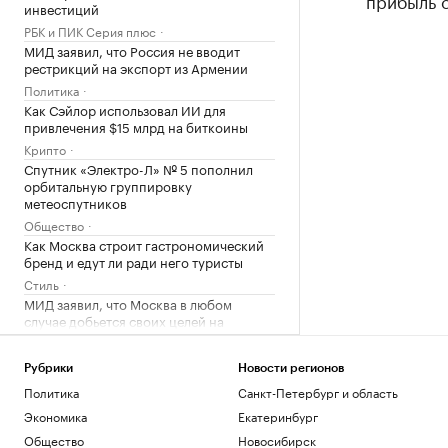
прибыль с
инвестиций
РБК и ПИК Серия плюс
МИД заявил, что Россия не вводит
рестрикций на экспорт из Армении
Политика
Как Сэйлор использовал ИИ для
привлечения $15 млрд на биткоины
Крипто
Спутник «Электро-Л» № 5 пополнил
орбитальную группировку
метеоспутников
Общество
Как Москва строит гастрономический
бренд и едут ли ради него туристы
Стиль
МИД заявил, что Москва в любом
случае добьется своих целей на
Украине
Политика
Рубрики
Новости регионов
«Комета» между Сочи и Сухумом
Политика
Санкт-Петербург и область
начнет ходить трижды в неделю
Экономика
Екатеринбург
Краснодарский край
Фанатам дали до 7 суток ареста за
Общество
Новосибирск