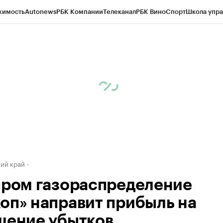
жимость
Autonews
РБК Компании
Телеканал
РБК Вино
Спорт
Школа упра
д
Стиль
Крипто
РБК Бизнес-среда
Дискуссионный клуб
Исследования
К
а контрагентов
Политика
Экономика
Бизнес
Технологии и медиа
Фина
ий край
пром газораспределение
оп» направит прибыль на
шение убытков