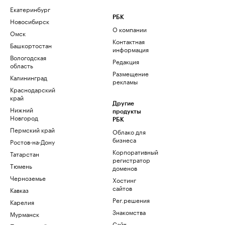
Екатеринбург
РБК
Новосибирск
О компании
Омск
Контактная
Башкортостан
информация
Вологодская
Редакция
область
Размещение
Калининград
рекламы
Краснодарский
край
Другие
Нижний
продукты
Новгород
РБК
Пермский край
Облако для
бизнеса
Ростов-на-Дону
Корпоративный
Татарстан
регистратор
Тюмень
доменов
Черноземье
Хостинг
сайтов
Кавказ
Рег.решения
Карелия
Знакомства
Мурманск
Сайт