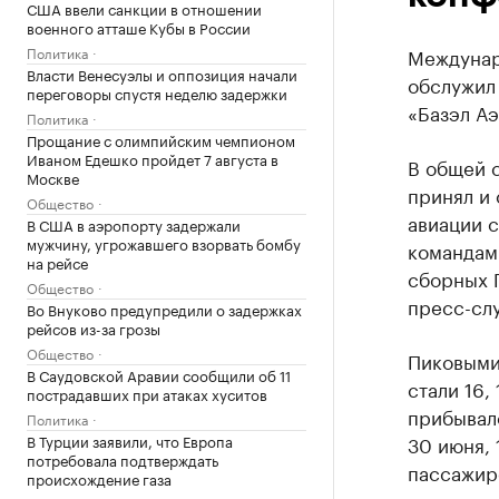
США ввели санкции в отношении
военного атташе Кубы в России
Политика
Междунар
Власти Венесуэлы и оппозиция начали
обслужил
переговоры спустя неделю задержки
«Базэл Аэ
Политика
Прощание с олимпийским чемпионом
Иваном Едешко пройдет 7 августа в
В общей с
Москве
принял и 
Общество
авиации с
В США в аэропорту задержали
мужчину, угрожавшего взорвать бомбу
командам
на рейсе
сборных 
Общество
пресс-сл
Во Внуково предупредили о задержках
рейсов из-за грозы
Общество
Пиковыми
В Саудовской Аравии сообщили об 11
стали 16,
пострадавших при атаках хуситов
прибывало
Политика
В Турции заявили, что Европа
30 июня, 
потребовала подтверждать
пассажиро
происхождение газа