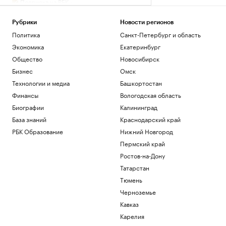
Подписка на РБК
Экс-глава Mind Money признала вину
по «делу брокеров» о хищении ₽7 млрд
Рубрики
Новости регионов
Финансы
Политика
Санкт-Петербург и область
Как изучали Луну: от изобретения
Экономика
Екатеринбург
телескопа до высадки. Видео РБК
Общество
Новосибирск
Общество
Трамп заявил о прогрессе в
Бизнес
Омск
урегулировании украинского
Технологии и медиа
Башкортостан
конфликта
Финансы
Вологодская область
Политика
Биографии
Калининград
Гендиректор «ИжАвиа» объявил об
увольнении
База знаний
Краснодарский край
Политика
РБК Образование
Нижний Новгород
Матч Первой лиги перенесли из-за
Пермский край
проблем с вылетом «Сочи» в Москву
Ростов-на-Дону
Спорт
Татарстан
Загрузить еще
Тюмень
Черноземье
Кавказ
Карелия