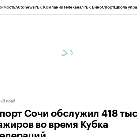
жимость
Autonews
РБК Компании
Телеканал
РБК Вино
Спорт
Школа упра
д
Стиль
Крипто
РБК Бизнес-среда
Дискуссионный клуб
Исследования
К
а контрагентов
Политика
Экономика
Бизнес
Технологии и медиа
Фина
ий край
порт Сочи обслужил 418 тыс
ажиров во время Кубка
едераций