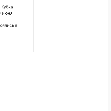
 Кубка
9 июня.
оялись в