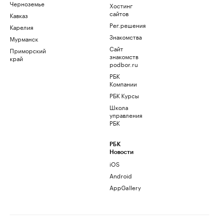
Черноземье
Хостинг
сайтов
Кавказ
Рег.решения
Карелия
Знакомства
Мурманск
Сайт
Приморский
знакомств
край
podbor.ru
РБК
Компании
РБК Курсы
Школа
управления
РБК
РБК
Новости
iOS
Android
AppGallery