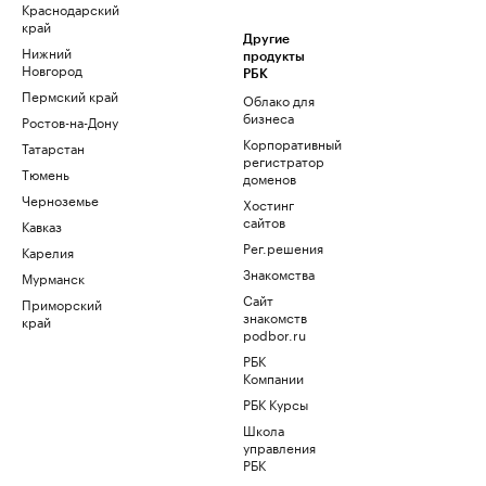
Краснодарский
край
Другие
Нижний
продукты
Новгород
РБК
Пермский край
Облако для
бизнеса
Ростов-на-Дону
Корпоративный
Татарстан
регистратор
Тюмень
доменов
Черноземье
Хостинг
сайтов
Кавказ
Рег.решения
Карелия
Знакомства
Мурманск
Сайт
Приморский
знакомств
край
podbor.ru
РБК
Компании
РБК Курсы
Школа
управления
РБК