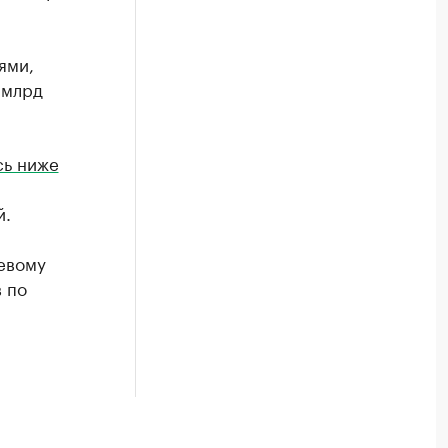
ями,
 млрд
сь ниже
й.
евому
 по