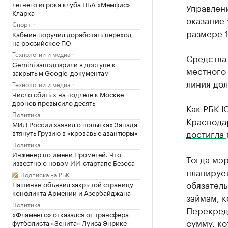
летнего игрока клуба НБА «Мемфис»
Управлен
Кларка
оказание 
Спорт
размере 1
Кабмин поручил доработать переход
на российское ПО
Технологии и медиа
Средства
Gemini заподозрили в доступе к
местного 
закрытым Google-документам
линия дол
Технологии и медиа
Число сбитых на подлете к Москве
дронов превысило десять
Как РБК Ю
Политика
Краснода
МИД России заявил о попытках Запада
достигла
втянуть Грузию в «кровавые авантюры»
Политика
Инженер по имени Прометей. Что
Тогда мэ
известно о новом ИИ-стартапе Безоса
планируе
Подписка на РБК
обязатель
Пашинян объявил закрытой страницу
конфликта Армении и Азербайджана
займам, к
Политика
Перекред
«Фламенго» отказался от трансфера
сумму, ко
футболиста «Зенита» Луиса Энрике