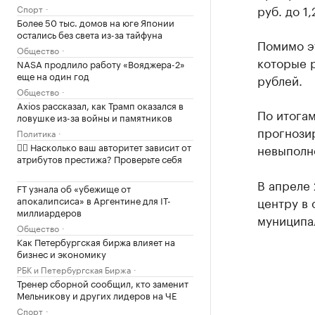
руб. до 1
Спорт
Более 50 тыс. домов на юге Японии
остались без света из-за тайфуна
Помимо э
Общество
которые р
NASA продлило работу «Вояджера-2»
еще на один год
рублей.
Общество
Axios рассказал, как Трамп оказался в
По итога
ловушке из-за войны и памятников
прогнозир
Политика
✍🏻 Насколько ваш авторитет зависит от
невыполн
атрибутов престижа? Проверьте себя
В апреле 
FT узнала об «убежище от
апокалипсиса» в Аргентине для IT-
центру в 
миллиардеров
муниципа
Общество
Как Петербургская биржа влияет на
бизнес и экономику
РБК и Петербургская Биржа
Тренер сборной сообщил, кто заменит
Мельникову и других лидеров на ЧЕ
Спорт