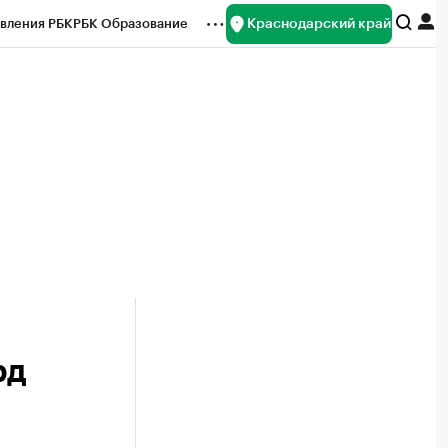
Краснодарский край
вления РБК
РБК Образование
редитные рейтинги
Франшизы
нсы
Рынок наличной валюты
рд