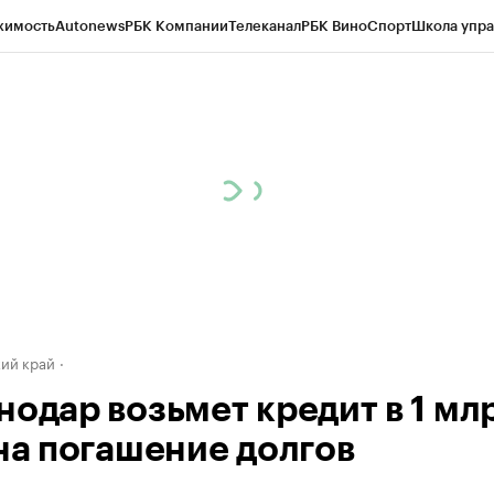
жимость
Autonews
РБК Компании
Телеканал
РБК Вино
Спорт
Школа упра
д
Стиль
Крипто
РБК Бизнес-среда
Дискуссионный клуб
Исследования
К
а контрагентов
Политика
Экономика
Бизнес
Технологии и медиа
Фина
ий край
нодар возьмет кредит в 1 мл
 на погашение долгов