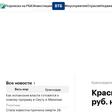
Подписка на РБК
Инвестиции
Мероприятия
Отрасли
Недви
РБК Курсы
РБК Life
Тренды
Визионеры
Национальные проекты
Горо
Газета
Спецпроекты СПб
Конференции СПб
Спецпроекты
Проверк
Краснодарск
Все новости
Краснодар
Весь мир
Крас
Как испанские власти готовятся к
новому прорыву в Сеуту и Мелилью
руб.
Политика
Стала известна причина смерти 29-