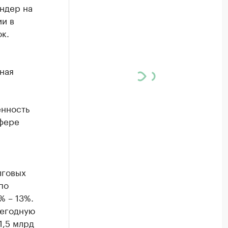
ндер на
ии в
к.
а
ная
енность
сфере
лговых
по
% – 13%.
жегодную
1,5 млрд