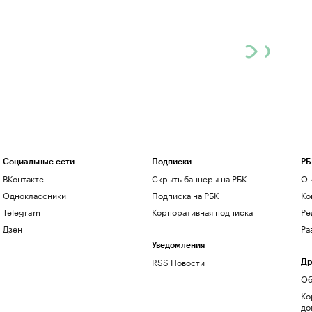
Социальные сети
Подписки
РБ
ВКонтакте
Скрыть баннеры на РБК
О 
Одноклассники
Подписка на РБК
Ко
Telegram
Корпоративная подписка
Ре
Дзен
Ра
Уведомления
RSS Новости
Др
Об
Ко
до