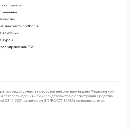
стинг сайтов
г.решения
акомства
йт знакомств podbor.ru
К Компании
К Курсы
ола управления РБК
регистрации средства массовой информации выдано Федеральной
и сетевого издания «РБК» (свидетельство о регистрации средства
ор) 03.12.2021 за номером ЭЛ №ФС77-82385) сопровождаются