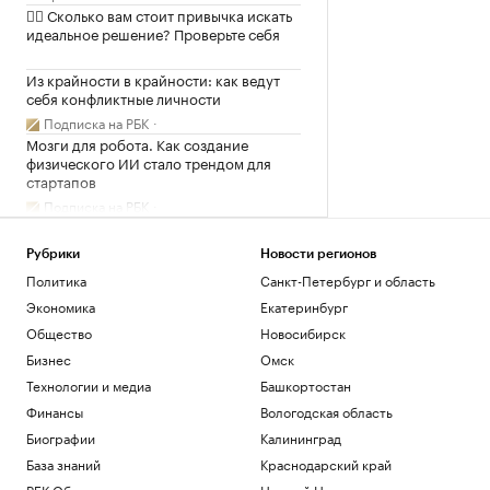
✍🏻 Сколько вам стоит привычка искать
идеальное решение? Проверьте себя
Из крайности в крайности: как ведут
себя конфликтные личности
Подписка на РБК
Мозги для робота. Как создание
физического ИИ стало трендом для
стартапов
Подписка на РБК
Два мирных жителя погибли после атак
дронов в Белгородской области
Рубрики
Новости регионов
Политика
Политика
Санкт-Петербург и область
Экономика
Екатеринбург
Загрузить еще
Общество
Новосибирск
Бизнес
Омск
Технологии и медиа
Башкортостан
Финансы
Вологодская область
Биографии
Калининград
База знаний
Краснодарский край
РБК Образование
Нижний Новгород