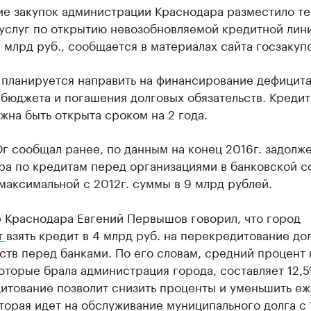
ие закупок администрации Краснодара разместило те
услуг по открытию невозобновляемой кредитной лин
 млрд руб., сообщается в материалах сайта госзакупо
 планируется направить на финансирование дефицит
бюджета и погашения долговых обязательств. Кредит
жна быть открыта сроком на 2 года.
г сообщал ранее, по данным на конец 2016г. задолж
ра по кредитам перед организациями в банковской 
максимальной с 2012г. суммы в 9 млрд рублей.
р Краснодара Евгений Первышов говорил, что город
т
взять кредит в 4 млрд руб. на перекредитование до
ств перед банками. По его словам, средний процент 
оторые брала администрация города, составляет 12,5
итование позволит снизить проценты и уменьшить е
торая идет на обслуживание муниципального долга с 