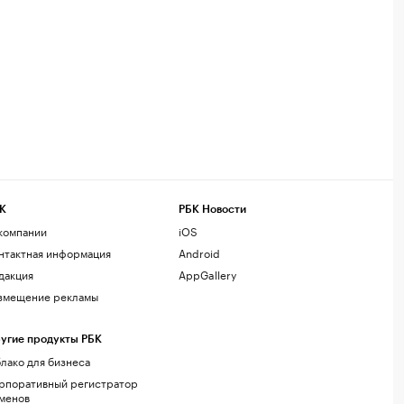
К
РБК Новости
компании
iOS
нтактная информация
Android
дакция
AppGallery
змещение рекламы
угие продукты РБК
лако для бизнеса
рпоративный регистратор
менов