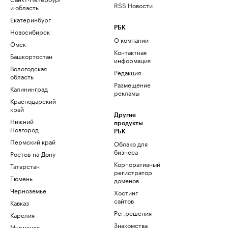
RSS Новости
и область
Екатеринбург
РБК
Новосибирск
О компании
Омск
Контактная
Башкортостан
информация
Вологодская
Редакция
область
Размещение
Калининград
рекламы
Краснодарский
край
Другие
Нижний
продукты
Новгород
РБК
Пермский край
Облако для
бизнеса
Ростов-на-Дону
Корпоративный
Татарстан
регистратор
Тюмень
доменов
Черноземье
Хостинг
сайтов
Кавказ
Рег.решения
Карелия
Знакомства
Мурманск