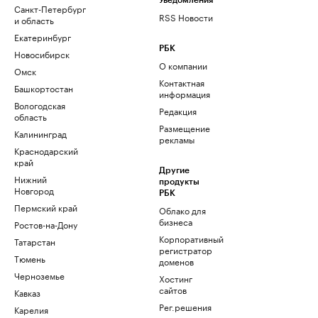
Уведомления
Санкт-Петербург
RSS Новости
и область
Екатеринбург
РБК
Новосибирск
О компании
Омск
Контактная
Башкортостан
информация
Вологодская
Редакция
область
Размещение
Калининград
рекламы
Краснодарский
край
Другие
Нижний
продукты
Новгород
РБК
Пермский край
Облако для
бизнеса
Ростов-на-Дону
Корпоративный
Татарстан
регистратор
Тюмень
доменов
Черноземье
Хостинг
сайтов
Кавказ
Рег.решения
Карелия