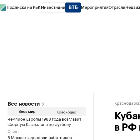
Подписка на РБК
Инвестиции
Мероприятия
Отрасли
Недви
РБК Курсы
РБК Life
Тренды
Визионеры
Национальные проекты
Горо
Газета
Спецпроекты СПб
Конференции СПб
Спецпроекты
Проверк
Краснодарск
Все новости
Краснодар
Весь мир
Кубан
Чемпион Европы 1988 года возглавит
сборную Казахстана по футболу
в РФ
Спорт
В Москве задержали работников