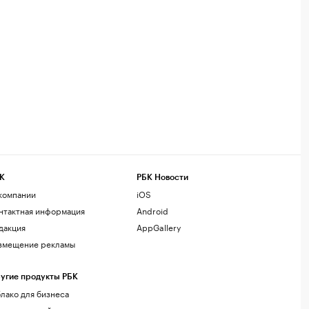
К
РБК Новости
компании
iOS
нтактная информация
Android
дакция
AppGallery
змещение рекламы
угие продукты РБК
лако для бизнеса