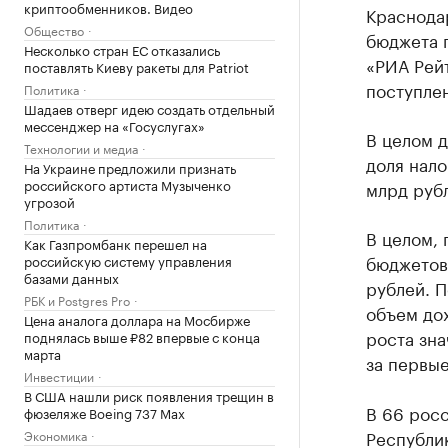
криптообменников. Видео
Краснода
Общество
бюджета п
Несколько стран ЕС отказались
«РИА Рейт
поставлять Киеву ракеты для Patriot
поступлен
Политика
Шадаев отверг идею создать отдельный
мессенджер на «Госуслугах»
В целом д
Технологии и медиа
доля нало
На Украине предложили признать
российского артиста Музыченко
млрд руб
угрозой
Политика
В целом,
Как Газпромбанк перешел на
бюджетов 
российскую систему управления
базами данных
рублей. 
РБК и Postgres Pro
объем до
Цена аналога доллара на Мосбирже
роста зна
поднялась выше ₽82 впервые с конца
марта
за первые
Инвестиции
В США нашли риск появления трещин в
В 66 рос
фюзеляже Boeing 737 Max
Республик
Экономика