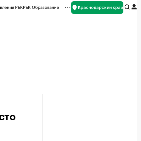
Краснодарский край
вления РБК
РБК Образование
редитные рейтинги
Франшизы
нсы
Рынок наличной валюты
есто