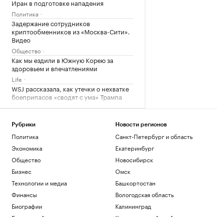
Иран в подготовке нападения
Политика
Задержание сотрудников
криптообменников из «Москва-Сити».
Видео
Общество
Как мы ездили в Южную Корею за
здоровьем и впечатлениями
Life
WSJ рассказала, как утечки о нехватке
боеприпасов «сводят с ума» Трампа
Политика
Глава Тувы Ховалыг включил Нарусову в
список кандидатов в Совет Федерации
Рубрики
Новости регионов
Политика
Политика
Санкт-Петербург и область
Экономика
Екатеринбург
Загрузить еще
Общество
Новосибирск
Бизнес
Омск
Технологии и медиа
Башкортостан
Финансы
Вологодская область
Биографии
Калининград