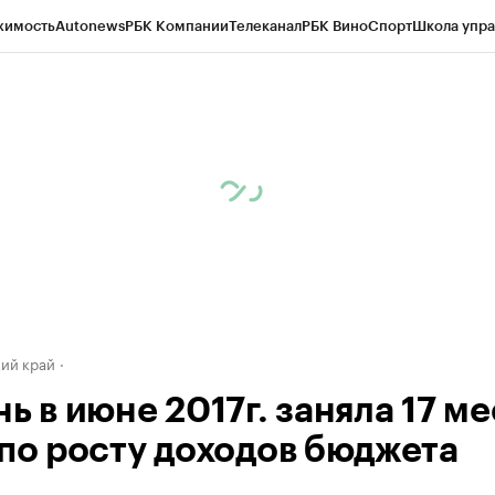
жимость
Autonews
РБК Компании
Телеканал
РБК Вино
Спорт
Школа упра
д
Стиль
Крипто
РБК Бизнес-среда
Дискуссионный клуб
Исследования
К
а контрагентов
Политика
Экономика
Бизнес
Технологии и медиа
Фина
ий край
ь в июне 2017г. заняла 17 м
 по росту доходов бюджета