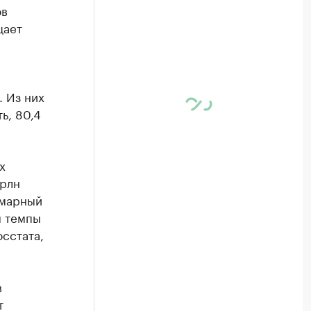
ов
щает
. Из них
ь, 80,4
х
трлн
ммарный
м темпы
сстата,
в
т