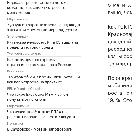
Борьба с тревожностью и детокс
отметить,
команды: как снизить стресс топ-
выше, че
менеджеров
Образование
Хуснуллин спрогнозировал спад ввода
Как РБК 
жилья при отсутствии мер поддержки
Краснода
Экономика
доходной 
Китайская нейросеть Kimi K3 вышла за
пределы тестовой среды
расходной
Технологии и медиа
казны сос
Как формируется отрасль
1,5 млрд 
стратегических металлов в России
Компании
11 мифов об ИИ в промышленности — и
По операт
как все устроено на практике
мобилизов
РБК и Yandex Cloud
роста по
Что такое Executive MBA и зачем
19,1%. Эт
получать эту степень
Образование
Что известно об атаках БПЛА на
регионы России. Главное к 7 августа
Политика
В Саудовской Аравии заподозрили