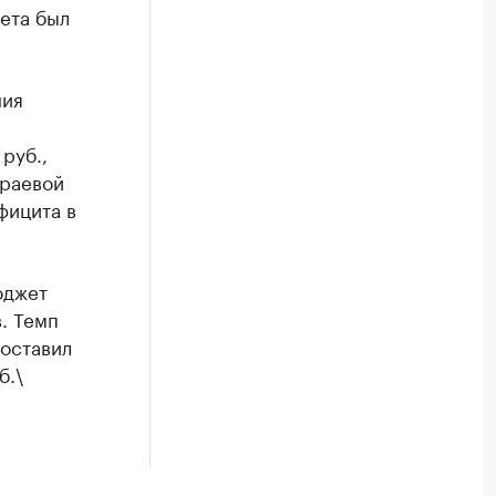
ета был
ния
руб.,
краевой
фицита в
юджет
. Темп
оставил
б.\