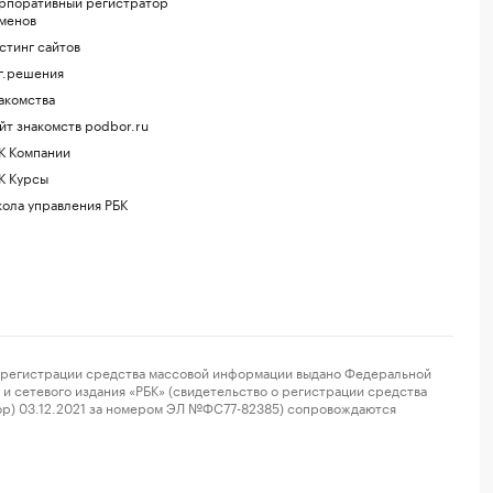
рпоративный регистратор
менов
стинг сайтов
г.решения
акомства
йт знакомств podbor.ru
К Компании
К Курсы
ола управления РБК
регистрации средства массовой информации выдано Федеральной
и сетевого издания «РБК» (свидетельство о регистрации средства
ор) 03.12.2021 за номером ЭЛ №ФС77-82385) сопровождаются