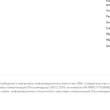
Ко
до
Хо
Ре
Зн
Са
РБ
РБ
Шк
ения и материалы информационного агентства «РБК» (свидетельство о 
овых коммуникаций (Роскомнадзор) 09.12.2015 за номером ИА №ФС77-63848) 
 связи, информационных технологий и массовых коммуникаций (Роскомнадз