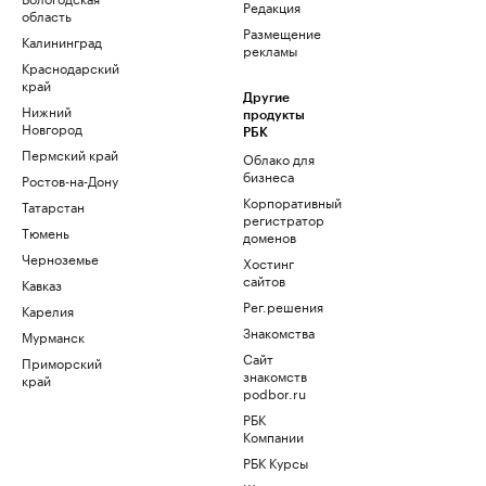
Редакция
область
Размещение
Калининград
рекламы
Краснодарский
край
Другие
Нижний
продукты
Новгород
РБК
Пермский край
Облако для
бизнеса
Ростов-на-Дону
Корпоративный
Татарстан
регистратор
Тюмень
доменов
Черноземье
Хостинг
сайтов
Кавказ
Рег.решения
Карелия
Знакомства
Мурманск
Сайт
Приморский
знакомств
край
podbor.ru
РБК
Компании
РБК Курсы