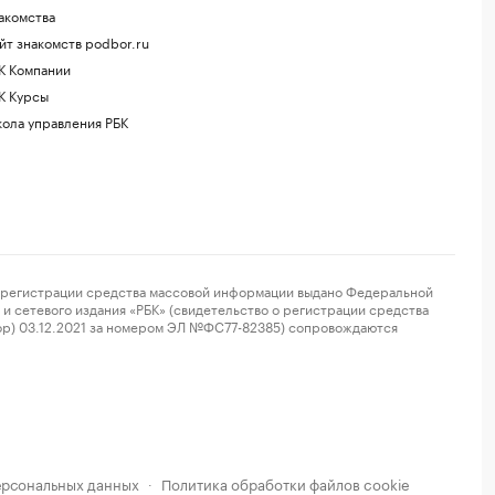
акомства
йт знакомств podbor.ru
К Компании
К Курсы
ола управления РБК
регистрации средства массовой информации выдано Федеральной
и сетевого издания «РБК» (свидетельство о регистрации средства
ор) 03.12.2021 за номером ЭЛ №ФС77-82385) сопровождаются
ерсональных данных
Политика обработки файлов cookie
·