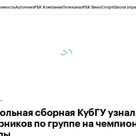
жимость
Autonews
РБК Компании
Телеканал
РБК Вино
Спорт
Школа упра
д
Стиль
Крипто
РБК Бизнес-среда
Дискуссионный клуб
Исследования
К
а контрагентов
Политика
Экономика
Бизнес
Технологии и медиа
Фина
и
ольная сборная КубГУ узнал
рников по группе на чемпио
пы