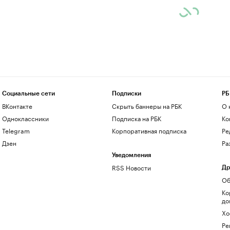
Социальные сети
Подписки
РБ
ВКонтакте
Скрыть баннеры на РБК
О 
Одноклассники
Подписка на РБК
Ко
Telegram
Корпоративная подписка
Ре
Дзен
Ра
Уведомления
RSS Новости
Др
Об
Ко
до
Хо
Ре