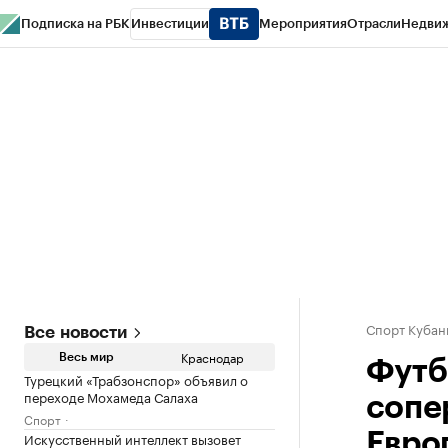
Подписка на РБК
Инвестиции
Мероприятия
Отрасли
Недви
РБК Курсы
РБК Life
Тренды
Визионеры
Национальные проекты
Горо
Газета
Спецпроекты СПб
Конференции СПб
Спецпроекты
Проверк
Спорт Кубан
Все новости
Краснодар
Весь мир
Футб
Турецкий «Трабзонспор» объявил о
переходе Мохамеда Салаха
сопе
Спорт
Искусственный интеллект вызовет
Евро