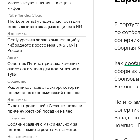
массовые увольнения — и еще 10
мифов
РБК и Yandex Cloud
The Economist увидел опасность для
В португа
стран, активно вкладывающихся в ИИ
по футбол
Экономика
сопернико
Geely урезала число комплектаций у
гибридного кроссовера EX-5 EM-i в
сборная К
России
Авто
Как
сооб
Советник Путина призвала изменить
список олимпиад для поступления в
сборных и
вузы
бронзовы
Общество
Европы в 
Решетников назвал фактор, который
повлияет на экономический прогноз
Экономика
По итогам
Пилоты пропавшей «Сессны» назвали
соперник
причину жесткой посадки на лес
Западног
Общество
Собянин заявил о максимальном за
чемпион 
пять лет темпе строительства метро
Недвижимость
Футболист