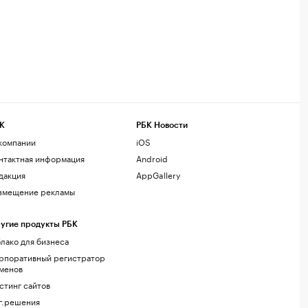
К
РБК Новости
компании
iOS
нтактная информация
Android
дакция
AppGallery
змещение рекламы
угие продукты РБК
лако для бизнеса
рпоративный регистратор
менов
стинг сайтов
г.решения