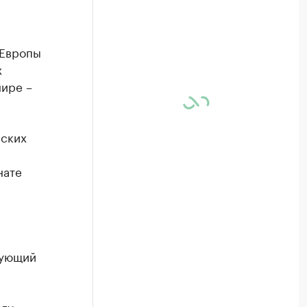
 Европы
х
нире –
еских
нате
е
вующий
олу