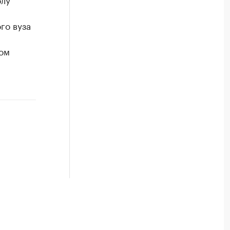
й
го вуза
ом