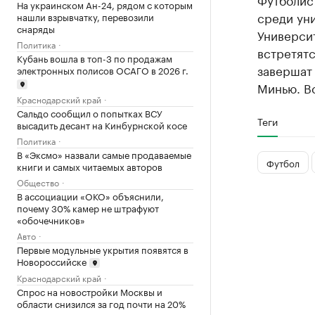
На украинском Ан-24, рядом с которым
среди ун
нашли взрывчатку, перевозили
снаряды
Универси
Политика
встретятс
Кубань вошла в топ-3 по продажам
завершат
электронных полисов ОСАГО в 2026 г.
Минью. Вс
Краснодарский край
Сальдо сообщил о попытках ВСУ
Теги
высадить десант на Кинбурнской косе
Политика
В «Эксмо» назвали самые продаваемые
Футбол
книги и самых читаемых авторов
Общество
В ассоциации «ОКО» объяснили,
почему 30% камер не штрафуют
«обочечников»
Авто
Первые модульные укрытия появятся в
Новороссийске
Краснодарский край
Спрос на новостройки Москвы и
области снизился за год почти на 20%