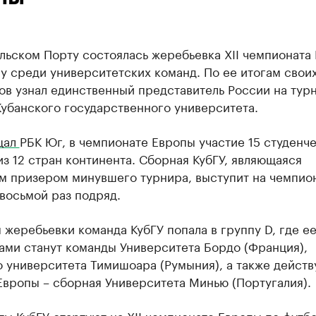
льском Порту состоялась жеребьевка XII чемпионата
у среди университетских команд. По ее итогам свои
в узнал единственный представитель России на тур
убанского государственного университета.
щал
РБК Юг, в чемпионате Европы участие 15 студенч
з 12 стран континента. Сборная КубГУ, являющаяся
м призером минувшего турнира, выступит на чемпио
восьмой раз подряд.
 жеребьевки команда КубГУ попала в группу D, где е
ами станут команды Университета Бордо (Франция),
о университета Тимишоара (Румыния), а также дейст
Европы – сборная Университета Минью (Португалия).
ы КубГУ стартуют на XII чемпионате Европы по футб