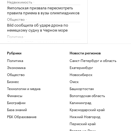
Недвижимость
Ямпольская призвала пересмотреть
правила приема в вузы олимпиадников
Общество
Bild сообщила об ударе дрона по
немецкому судну в Черном море
Политика
Локарно-2026: что показали на
открытии фестиваля авторского кино
Стиль
Рубрики
Новости регионов
Зачем малому и среднему бизнесу
Политика
Санкт-Петербург и область
облигации и что важно знать о бирже
Экономика
Екатеринбург
РБК и МСП Банк
Общество
Новосибирск
Умер бывший тренер сборной и вице-
Бизнес
Омск
президент Федерации дзюдо России
Каплин
Технологии и медиа
Башкортостан
Спорт
Финансы
Вологодская область
Биографии
Калининград
Загрузить еще
База знаний
Краснодарский край
РБК Образование
Нижний Новгород
Пермский край
Ростов-на-Дону