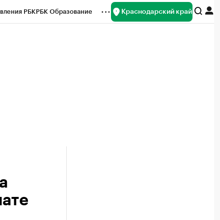
Краснодарский край
вления РБК
РБК Образование
редитные рейтинги
Франшизы
нсы
Рынок наличной валюты
а
нате