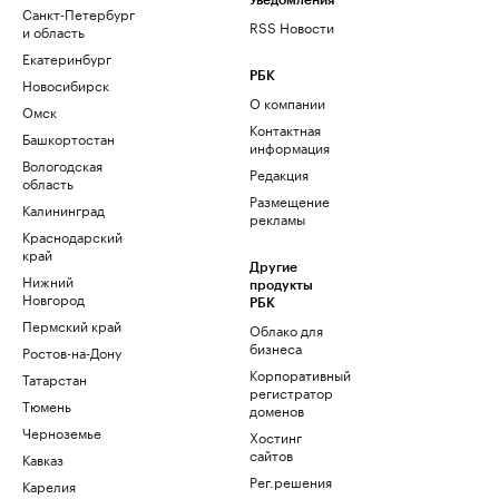
Уведомления
Санкт-Петербург
RSS Новости
и область
Екатеринбург
РБК
Новосибирск
О компании
Омск
Контактная
Башкортостан
информация
Вологодская
Редакция
область
Размещение
Калининград
рекламы
Краснодарский
край
Другие
Нижний
продукты
Новгород
РБК
Пермский край
Облако для
бизнеса
Ростов-на-Дону
Корпоративный
Татарстан
регистратор
Тюмень
доменов
Черноземье
Хостинг
сайтов
Кавказ
Рег.решения
Карелия