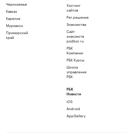
Черноземье
Хостинг
сайтов
Кавказ
Рег.решения
Карелия
Знакомства
Мурманск
Сайт
Приморский
знакомств
край
podbor.ru
РБК
Компании
РБК Курсы
Школа
управления
РБК
РБК
Новости
iOS
Android
AppGallery