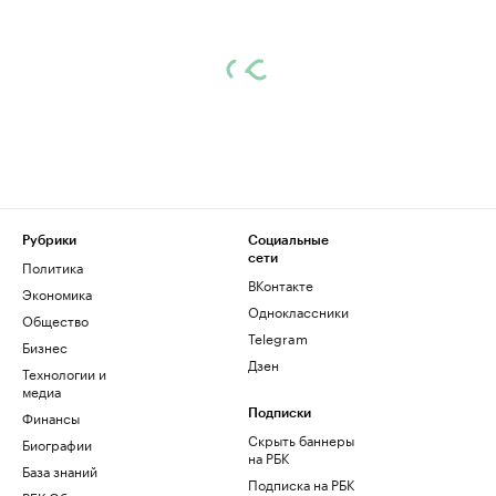
Рубрики
Социальные
сети
Политика
ВКонтакте
Экономика
Одноклассники
Общество
Telegram
Бизнес
Дзен
Технологии и
медиа
Финансы
Подписки
Скрыть баннеры
Биографии
на РБК
База знаний
Подписка на РБК