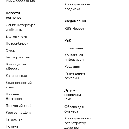
РБК Образование
Корпоративная
подписка
Новости
регионов
Уведомления
Санкт-Петербург
RSS Новости
и область
Екатеринбург
РБК
Новосибирск
О компании
Омск
Контактная
Башкортостан
информация
Вологодская
Редакция
область
Размещение
Калининград
рекламы
Краснодарский
край
Другие
Нижний
продукты
Новгород
РБК
Пермский край
Облако для
бизнеса
Ростов-на-Дону
Корпоративный
Татарстан
регистратор
Тюмень
доменов