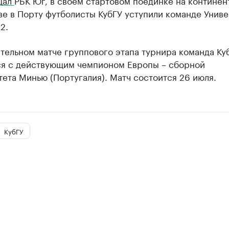
щал
РБК Юг, в своем стартовом поединке на континен
е в Порту футболисты КубГУ уступили команде Унив
2.
тельном матче группового этапа турнира команда Ку
ся с действующим чемпионом Европы – сборной
ета Минью (Португалия). Матч состоится 26 июля.
КубГУ