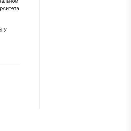
тальном
ерситета
бГУ