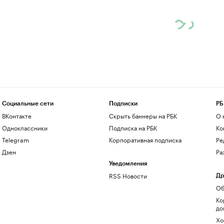
Социальные сети
Подписки
РБ
ВКонтакте
Скрыть баннеры на РБК
О 
Одноклассники
Подписка на РБК
Ко
Telegram
Корпоративная подписка
Ре
Дзен
Ра
Уведомления
RSS Новости
Др
Об
Ко
до
Хо