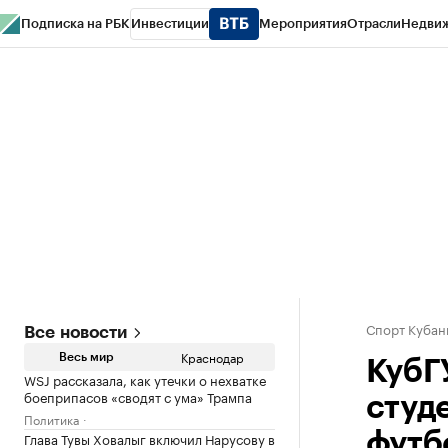
Подписка на РБК
Инвестиции
Мероприятия
Отрасли
Недви
РБК Курсы
РБК Life
Тренды
Визионеры
Национальные проекты
Горо
Газета
Спецпроекты СПб
Конференции СПб
Спецпроекты
Проверк
Спорт Кубан
Все новости
Краснодар
Весь мир
КубГ
WSJ рассказала, как утечки о нехватке
боеприпасов «сводят с ума» Трампа
студ
Политика
Глава Тувы Ховалыг включил Нарусову в
футб