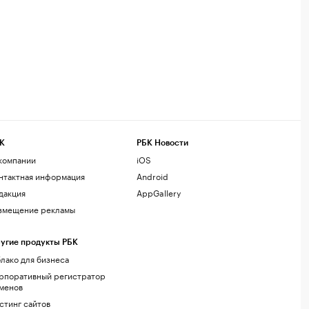
К
РБК Новости
компании
iOS
нтактная информация
Android
дакция
AppGallery
змещение рекламы
угие продукты РБК
лако для бизнеса
рпоративный регистратор
менов
стинг сайтов