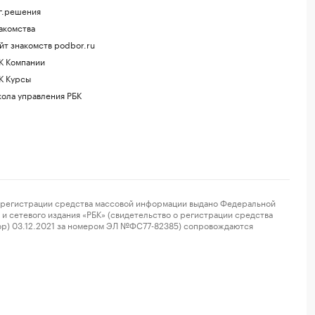
г.решения
акомства
йт знакомств podbor.ru
К Компании
К Курсы
ола управления РБК
регистрации средства массовой информации выдано Федеральной
и сетевого издания «РБК» (свидетельство о регистрации средства
ор) 03.12.2021 за номером ЭЛ №ФС77-82385) сопровождаются