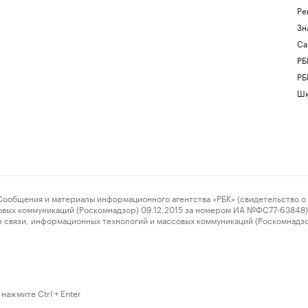
Ре
Зн
Са
РБ
РБ
Шк
ения и материалы информационного агентства «РБК» (свидетельство о 
овых коммуникаций (Роскомнадзор) 09.12.2015 за номером ИА №ФС77-63848) 
 связи, информационных технологий и массовых коммуникаций (Роскомнадз
нажмите Ctrl + Enter