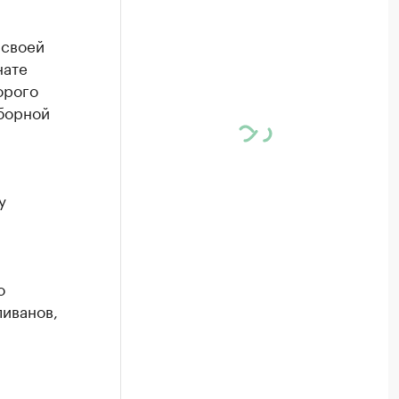
 своей
нате
орого
сборной
у
о
ливанов,