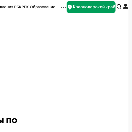
Краснодарский край
вления РБК
РБК Образование
редитные рейтинги
Франшизы
нсы
Рынок наличной валюты
ы по