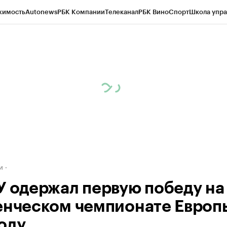
жимость
Autonews
РБК Компании
Телеканал
РБК Вино
Спорт
Школа упра
д
Стиль
Крипто
РБК Бизнес-среда
Дискуссионный клуб
Исследования
К
а контрагентов
Политика
Экономика
Бизнес
Технологии и медиа
Фина
и
У одержал первую победу на
енческом чемпионате Европ
олу