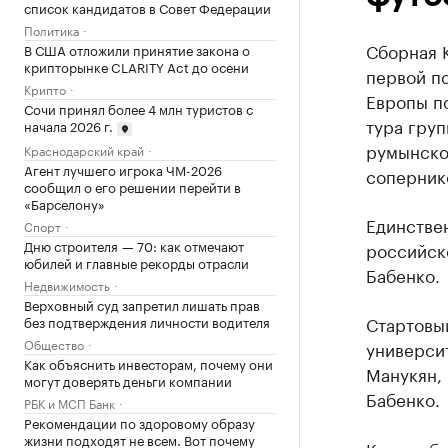
список кандидатов в Совет Федерации
Политика
Сборная 
В США отложили принятие закона о
крипторынке CLARITY Act до осени
первой п
Крипто
Европы по
Сочи принял более 4 млн туристов с
тура груп
начала 2026 г.
румынско
Краснодарский край
Агент лучшего игрока ЧМ-2026
сопернико
сообщил о его решении перейти в
«Барселону»
Единствен
Спорт
Дню строителя — 70: как отмечают
российск
юбилей и главные рекорды отрасли
Бабенко.
Недвижимость
Верховный суд запретил лишать прав
Стартовый
без подтверждения личности водителя
Общество
университ
Как объяснить инвесторам, почему они
Манукян, 
могут доверять деньги компании
Бабенко.
РБК и МСП Банк
Рекомендации по здоровому образу
жизни подходят не всем. Вот почему