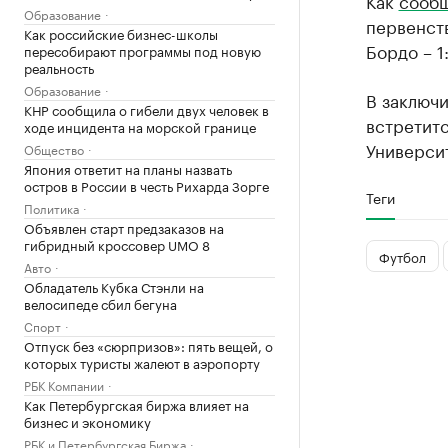
Как
сооб
Образование
первенств
Как российские бизнес-школы
Бордо – 1:
пересобирают программы под новую
реальность
Образование
В заключи
КНР сообщила о гибели двух человек в
встретит
ходе инцидента на морской границе
Университ
Общество
Япония ответит на планы назвать
остров в России в честь Рихарда Зорге
Теги
Политика
Объявлен старт предзаказов на
гибридный кроссовер UMO 8
Футбол
Авто
Обладатель Кубка Стэнли на
велосипеде сбил бегуна
Спорт
Отпуск без «сюрпризов»: пять вещей, о
которых туристы жалеют в аэропорту
РБК Компании
Как Петербургская биржа влияет на
бизнес и экономику
РБК и Петербургская Биржа