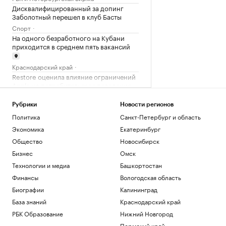
Дисквалифицированный за допинг
Заболотный перешел в клуб Басты
Спорт
На одного безработного на Кубани
приходится в среднем пять вакансий
Краснодарский край
Restore оценила влияние ограничений
Apple на потребительское поведение
Компании
Российский хоккеист подписал новый
Рубрики
Новости регионов
контракт в НХЛ на $2,2 млн
Политика
Санкт-Петербург и область
Спорт
Экономика
Екатеринбург
Общество
Новосибирск
Загрузить еще
Бизнес
Омск
Технологии и медиа
Башкортостан
Финансы
Вологодская область
Биографии
Калининград
База знаний
Краснодарский край
РБК Образование
Нижний Новгород
Пермский край