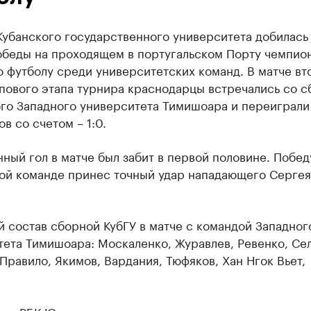
Кубанского государственного университета добилась
обеды на проходящем в португальском Порту чемпио
 футболу среди университетских команд. В матче вт
пового этапа турнира краснодарцы встречались со 
го Западного университета Тимишоара и переиграли
в со счетом – 1:0.
ный гол в матче был забит в первой половине. Побед
ой команде принес точный удар нападающего Сергея
 состав сборной КубГУ в матче с командой Западног
ета Тимишоара: Москаленко, Журавлев, Ревенко, Се
Правило, Якимов, Вардания, Тюфяков, Хан Нгок Вьет,