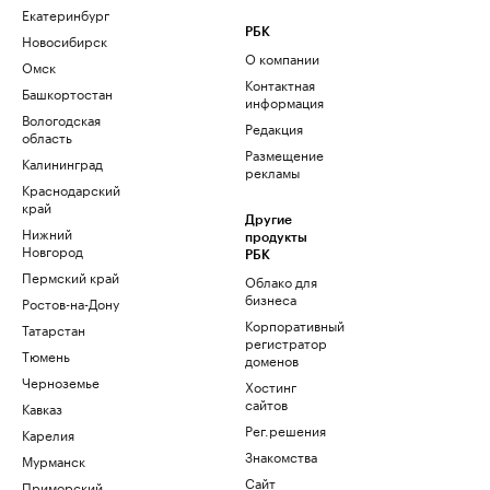
Екатеринбург
РБК
Новосибирск
О компании
Омск
Контактная
Башкортостан
информация
Вологодская
Редакция
область
Размещение
Калининград
рекламы
Краснодарский
край
Другие
Нижний
продукты
Новгород
РБК
Пермский край
Облако для
бизнеса
Ростов-на-Дону
Корпоративный
Татарстан
регистратор
Тюмень
доменов
Черноземье
Хостинг
сайтов
Кавказ
Рег.решения
Карелия
Знакомства
Мурманск
Сайт
Приморский