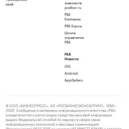
знакомств
край
podbor.ru
РБК
Компании
РБК Курсы
Школа
управления
РБК
РБК
Новости
iOS
Android
AppGallery
© ООО «БИЗНЕСПРЕСС», АО «РОСБИЗНЕСКОНСАЛТИНГ», 1995–
2026. Сообщения и материалы информационного агентства «РБК»
(свидетельство о регистрации средства массовой информации
выдано Федеральной службой по надзору в сфере связи,
информационных технологий и массовых коммуникаций
(Роскомнадзор) 09.12.2015 за номером ИА №ФС77-63848) и сетевого