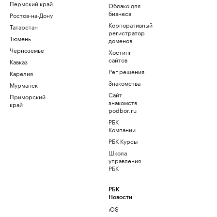
Пермский край
Облако для
бизнеса
Ростов-на-Дону
Корпоративный
Татарстан
регистратор
Тюмень
доменов
Черноземье
Хостинг
сайтов
Кавказ
Рег.решения
Карелия
Знакомства
Мурманск
Сайт
Приморский
знакомств
край
podbor.ru
РБК
Компании
РБК Курсы
Школа
управления
РБК
РБК
Новости
iOS