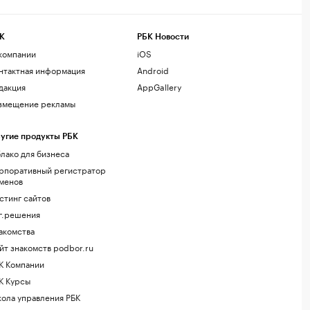
К
РБК Новости
компании
iOS
нтактная информация
Android
дакция
AppGallery
змещение рекламы
угие продукты РБК
лако для бизнеса
рпоративный регистратор
менов
стинг сайтов
г.решения
акомства
йт знакомств podbor.ru
К Компании
К Курсы
ола управления РБК