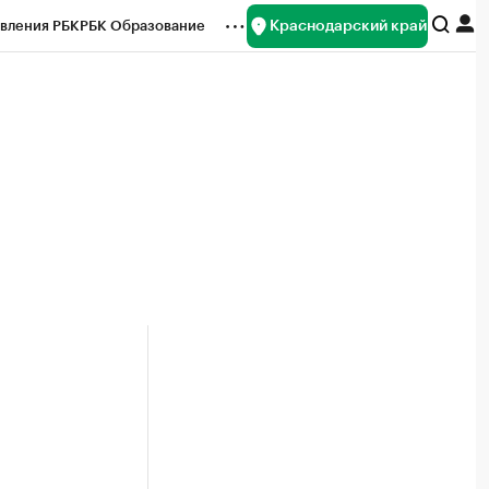
Краснодарский край
вления РБК
РБК Образование
редитные рейтинги
Франшизы
нсы
Рынок наличной валюты