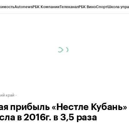
жимость
Autonews
РБК Компании
Телеканал
РБК Вино
Спорт
Школа упра
д
Стиль
Крипто
РБК Бизнес-среда
Дискуссионный клуб
Исследования
К
а контрагентов
Политика
Экономика
Бизнес
Технологии и медиа
Фина
ий край
ая прибыль «Нестле Кубань»
ла в 2016г. в 3,5 раза