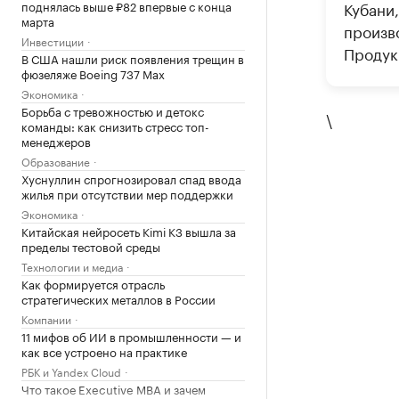
поднялась выше ₽82 впервые с конца
Кубани,
марта
произво
Инвестиции
Продук
В США нашли риск появления трещин в
фюзеляже Boeing 737 Max
Экономика
Борьба с тревожностью и детокс
\
команды: как снизить стресс топ-
менеджеров
Образование
Хуснуллин спрогнозировал спад ввода
жилья при отсутствии мер поддержки
Экономика
Китайская нейросеть Kimi K3 вышла за
пределы тестовой среды
Технологии и медиа
Как формируется отрасль
стратегических металлов в России
Компании
11 мифов об ИИ в промышленности — и
как все устроено на практике
РБК и Yandex Cloud
Что такое Executive MBA и зачем