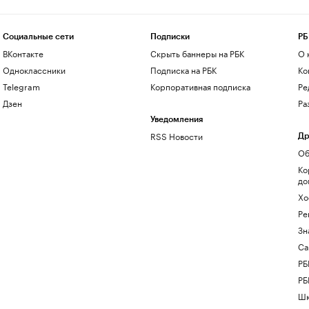
Социальные сети
Подписки
РБ
ВКонтакте
Скрыть баннеры на РБК
О 
Одноклассники
Подписка на РБК
Ко
Telegram
Корпоративная подписка
Ре
Дзен
Ра
Уведомления
RSS Новости
Др
Об
Ко
до
Хо
Ре
Зн
Са
РБ
РБ
Шк