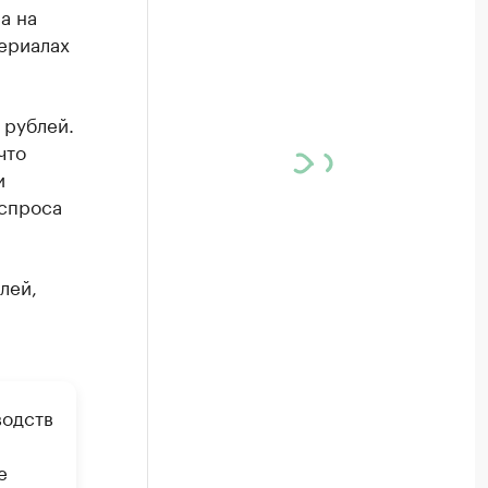
а на
териалах
 рублей.
что
и
 спроса
лей,
водств
е