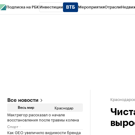
Подписка на РБК
Инвестиции
Мероприятия
Отрасли
Недви
РБК Курсы
РБК Life
Тренды
Визионеры
Национальные проекты
Горо
Газета
Спецпроекты СПб
Конференции СПб
Спецпроекты
Проверк
Краснодарск
Все новости
Краснодар
Весь мир
Чист
Макгрегор рассказал о начале
восстановления после травмы колена
вырос
Спорт
Как GEO увеличило видимости бренда