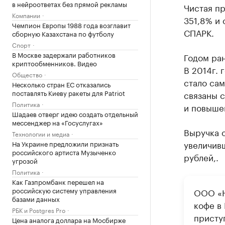
в нейроответах без прямой рекламы
Чистая пр
Компании
351,8% и 
Чемпион Европы 1988 года возглавит
СПАРК.
сборную Казахстана по футболу
Спорт
В Москве задержали работников
Годом ран
криптообменников. Видео
В 2014г. 
Общество
стало сам
Несколько стран ЕС отказались
поставлять Киеву ракеты для Patriot
связаны с
Политика
и повыше
Шадаев отверг идею создать отдельный
мессенджер на «Госуслугах»
Выручка о
Технологии и медиа
увеличивш
На Украине предложили признать
российского артиста Музыченко
рублей,.
угрозой
Политика
Как Газпромбанк перешел на
российскую систему управления
ООО «Н
базами данных
кофе в
РБК и Postgres Pro
присту
Цена аналога доллара на Мосбирже