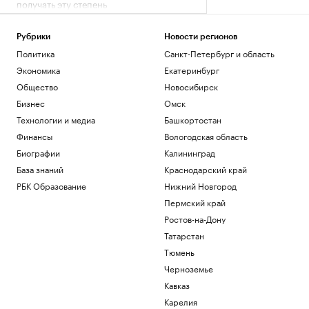
получать эту степень
Образование
Что известно об атаках БПЛА на
Рубрики
Новости регионов
регионы России. Главное к 7 августа
Политика
Санкт-Петербург и область
Политика
Экономика
Екатеринбург
В Саудовской Аравии заподозрили
Иран в подготовке нападения
Общество
Новосибирск
Политика
Бизнес
Омск
Задержание сотрудников
Технологии и медиа
Башкортостан
криптообменников из «Москва-Сити».
Финансы
Вологодская область
Видео
Биографии
Калининград
Общество
Как мы ездили в Южную Корею за
База знаний
Краснодарский край
здоровьем и впечатлениями
РБК Образование
Нижний Новгород
Life
Пермский край
Ростов-на-Дону
Загрузить еще
Татарстан
Тюмень
Черноземье
Кавказ
Карелия