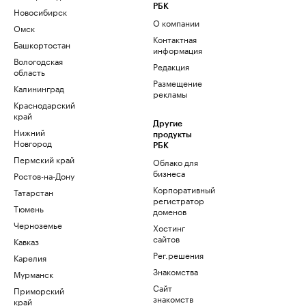
РБК
Новосибирск
О компании
Омск
Контактная
Башкортостан
информация
Вологодская
Редакция
область
Размещение
Калининград
рекламы
Краснодарский
край
Другие
Нижний
продукты
Новгород
РБК
Пермский край
Облако для
бизнеса
Ростов-на-Дону
Корпоративный
Татарстан
регистратор
Тюмень
доменов
Черноземье
Хостинг
сайтов
Кавказ
Рег.решения
Карелия
Знакомства
Мурманск
Сайт
Приморский
знакомств
край