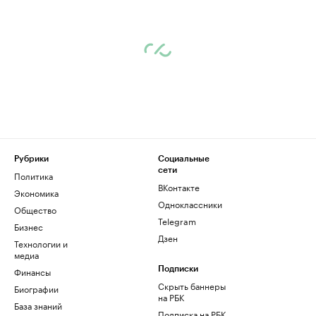
Рубрики
Социальные
сети
Политика
ВКонтакте
Экономика
Одноклассники
Общество
Telegram
Бизнес
Дзен
Технологии и
медиа
Финансы
Подписки
Скрыть баннеры
Биографии
на РБК
База знаний
Подписка на РБК