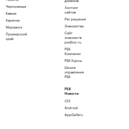
доменов
Черноземье
Хостинг
сайтов
Кавказ
Рег.решения
Карелия
Знакомства
Мурманск
Сайт
Приморский
знакомств
край
podbor.ru
РБК
Компании
РБК Курсы
Школа
управления
РБК
РБК
Новости
iOS
Android
AppGallery