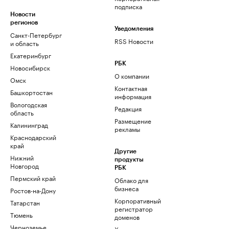
подписка
Новости
регионов
Уведомления
Санкт-Петербург
RSS Новости
и область
Екатеринбург
РБК
Новосибирск
О компании
Омск
Контактная
Башкортостан
информация
Вологодская
Редакция
область
Размещение
Калининград
рекламы
Краснодарский
край
Другие
Нижний
продукты
Новгород
РБК
Пермский край
Облако для
бизнеса
Ростов-на-Дону
Корпоративный
Татарстан
регистратор
Тюмень
доменов
Черноземье
Хостинг