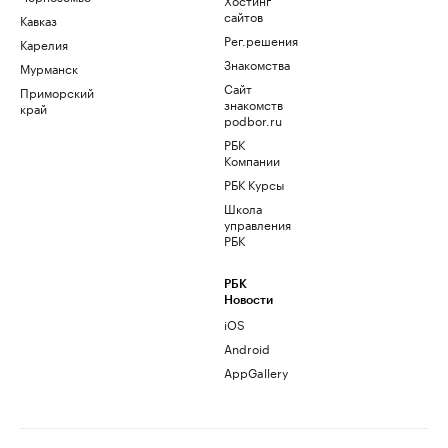
сайтов
Кавказ
Рег.решения
Карелия
Знакомства
Мурманск
Сайт
Приморский
знакомств
край
podbor.ru
РБК
Компании
РБК Курсы
Школа
управления
РБК
РБК
Новости
iOS
Android
AppGallery