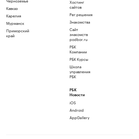
Черноземье
Хостинг
сайтов
Кавказ
Рег.решения
Карелия
Знакомства
Мурманск
Сайт
Приморский
знакомств
край
podbor.ru
РБК
Компании
РБК Курсы
Школа
управления
РБК
РБК
Новости
iOS
Android
AppGallery