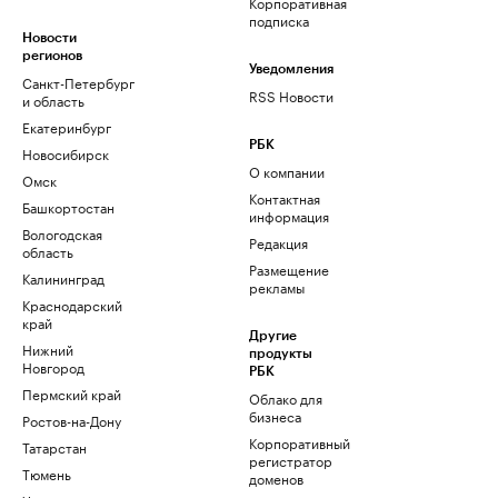
Корпоративная
подписка
Новости
регионов
Уведомления
Санкт-Петербург
RSS Новости
и область
Екатеринбург
РБК
Новосибирск
О компании
Омск
Контактная
Башкортостан
информация
Вологодская
Редакция
область
Размещение
Калининград
рекламы
Краснодарский
край
Другие
Нижний
продукты
Новгород
РБК
Пермский край
Облако для
бизнеса
Ростов-на-Дону
Корпоративный
Татарстан
регистратор
Тюмень
доменов