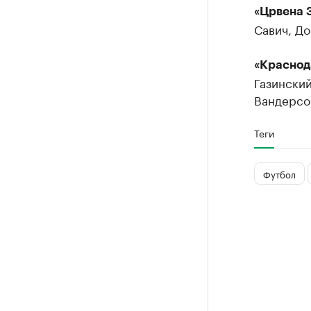
«Црвена 
Савич, До
«Краснод
Газинский
Вандерсон
Теги
Футбол