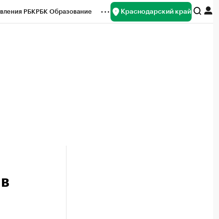
Краснодарский край
вления РБК
РБК Образование
редитные рейтинги
Франшизы
нсы
Рынок наличной валюты
 в