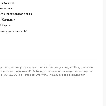
г.решения
акомства
йт знакомств podbor.ru
К Компании
К Курсы
ола управления РБК
регистрации средства массовой информации выдано Федеральной
и сетевого издания «РБК» (свидетельство о регистрации средства
ор) 03.12.2021 за номером ЭЛ №ФС77-82385) сопровождаются