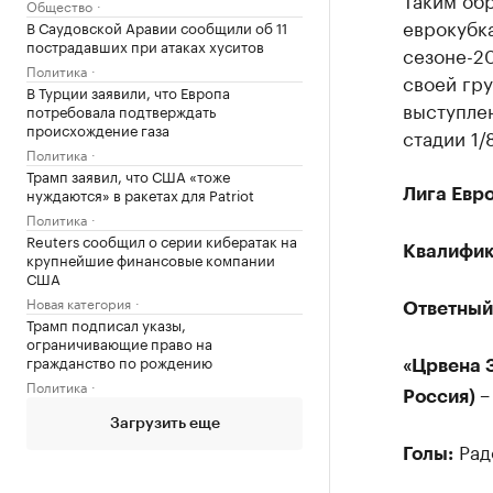
Общество
еврокубка
В Саудовской Аравии сообщили об 11
пострадавших при атаках хуситов
сезоне-20
Политика
своей гру
В Турции заявили, что Европа
выступлен
потребовала подтверждать
происхождение газа
стадии 1/
Политика
Трамп заявил, что США «тоже
нуждаются» в ракетах для Patriot
Лига Евр
Политика
Reuters сообщил о серии кибератак на
Квалифик
крупнейшие финансовые компании
США
Новая категория
Ответный
Трамп подписал указы,
ограничивающие право на
гражданство по рождению
«Црвена З
Политика
Россия) – 
Загрузить еще
Радо
Голы: