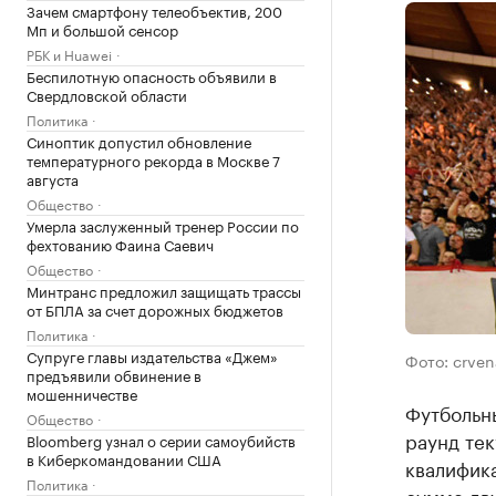
Зачем смартфону телеобъектив, 200
Мп и большой сенсор
РБК и Huawei
Беспилотную опасность объявили в
Свердловской области
Политика
Синоптик допустил обновление
температурного рекорда в Москве 7
августа
Общество
Умерла заслуженный тренер России по
фехтованию Фаина Саевич
Общество
Минтранс предложил защищать трассы
от БПЛА за счет дорожных бюджетов
Политика
Супруге главы издательства «Джем»
Фото: crve
предъявили обвинение в
мошенничестве
Футбольны
Общество
раунд те
Bloomberg узнал о серии самоубийств
в Киберкомандовании США
квалифик
Политика
сумме дв