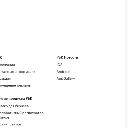
К
РБК Новости
компании
iOS
нтактная информация
Android
дакция
AppGallery
змещение рекламы
угие продукты РБК
лако для бизнеса
рпоративный регистратор
менов
стинг сайтов