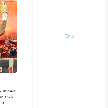
рупповой
ей-офф
по
ене