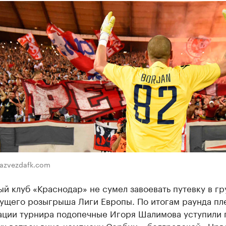
nazvezdafk.com
й клуб «Краснодар» не сумел завоевать путевку в г
кущего розыгрыша Лиги Европы. По итогам раунда пл
ации турнира подопечные Игоря Шалимова уступили 
ух встреч вице-чемпиону Сербии – белградской «Црв