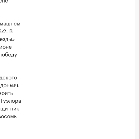
домашнем
:2. В
везды»
дионе
победу –
адского
доньич.
воить
 Гуэлора
ащитник
восемь
пления в