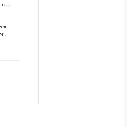
понг,
ов,
он,