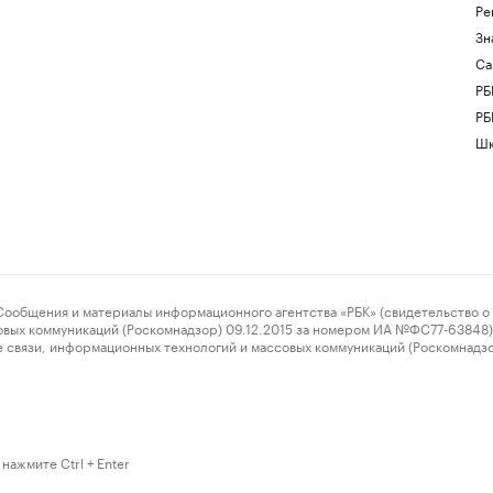
Ре
Зн
Са
РБ
РБ
Шк
ения и материалы информационного агентства «РБК» (свидетельство о 
овых коммуникаций (Роскомнадзор) 09.12.2015 за номером ИА №ФС77-63848) 
 связи, информационных технологий и массовых коммуникаций (Роскомнадз
нажмите Ctrl + Enter