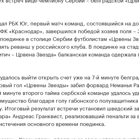
щал РБК Юг, первый матч команд, состоявшийся на 
ФК «Краснодар», завершился победой хозяев поля – 3
 поединке в столице Сербии футболистам «Црвены З
зять реванш у российского клуба. В поединке на ста
тич – Црвена Звезда» балканская команда одержала 
удалось выйти открыть счет уже на 7-й минуте белгр
рвый гол «Црвены Звезды» забил форвард Неманья Ра
 минуте второго тайма сербской команде удалось уд
имущество благодаря голу габонского полузащитника
у. Итоговый результат встречи установил шведский з
ра» Андреас Гранквист, реализовавший пенальти за 
 истечения основного времени поединка.
разом, «Краснодару» впервые за свою историю высту