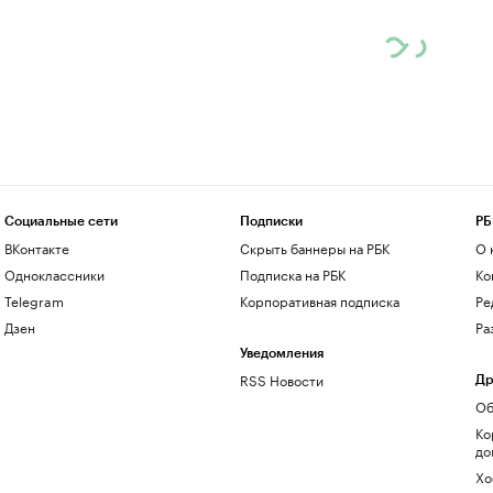
Социальные сети
Подписки
РБ
ВКонтакте
Скрыть баннеры на РБК
О 
Одноклассники
Подписка на РБК
Ко
Telegram
Корпоративная подписка
Ре
Дзен
Ра
Уведомления
RSS Новости
Др
Об
Ко
до
Хо