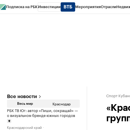
Подписка на РБК
Инвестиции
Мероприятия
Отрасли
Недви
РБК Курсы
РБК Life
Тренды
Визионеры
Национальные проекты
Горо
Газета
Спецпроекты СПб
Конференции СПб
Спецпроекты
Проверк
Спорт Кубан
Все новости
Краснодар
Весь мир
«Кра
РБК ТВ Юг: автор «Пиши, сокращай» —
о визуальном бренде южных городов
груп
Краснодарский край