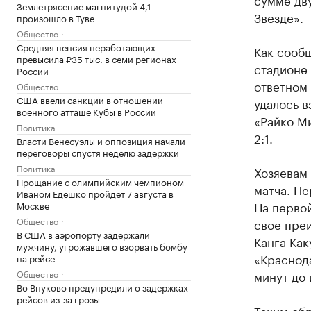
Землетрясение магнитудой 4,1
Звезде».
произошло в Туве
Общество
Средняя пенсия неработающих
Как сооб
превысила ₽35 тыс. в семи регионах
стадионе 
России
ответном
Общество
США ввели санкции в отношении
удалось в
военного атташе Кубы в России
«Райко Ми
Политика
2:1.
Власти Венесуэлы и оппозиция начали
переговоры спустя неделю задержки
Политика
Хозяевам 
Прощание с олимпийским чемпионом
матча. Пе
Иваном Едешко пройдет 7 августа в
На первой
Москве
Общество
свое пре
В США в аэропорту задержали
Канга Как
мужчину, угрожавшего взорвать бомбу
«Краснода
на рейсе
Общество
минут до
Во Внуково предупредили о задержках
рейсов из-за грозы
Таким об