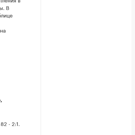
ы. В
блице
 на
,
82 - 2:1.