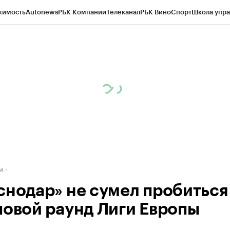
жимость
Autonews
РБК Компании
Телеканал
РБК Вино
Спорт
Школа упра
д
Стиль
Крипто
РБК Бизнес-среда
Дискуссионный клуб
Исследования
К
а контрагентов
Политика
Экономика
Бизнес
Технологии и медиа
Фина
и
снодар» не сумел пробиться
повой раунд Лиги Европы