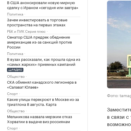
В США анонсировали новую мирную
сделку с Ираном «сегодня или завтра»
Политика
Зачем инвестировать в торговые
пространства на первых этажах
РБК и ПИК Серия плюс
Сенатор США предрек обеднение
американцев из-за санкций против
России
Политика
В вузах рассказали, как прошла одна из
«самых жарких» приемных кампаний
РАДИО
Общество
СКА обменял канадского легионера в
«Салават Юлаев»
Спорт
Фото: tamag
Какие улицы перекроют в Москве из-за
триатлона 8 августа. Карта
Заместит
Общество
в связи с
Мельникова назвала мерзким отказ
Хорватии в выдаче виз россиянам
возможно
Спорт