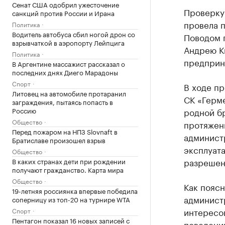
Сенат США одобрил ужесточение
Проверку
санкций против России и Ирана
провела 
Политика
Водитель автобуса сбил ногой дрон со
Поводом 
взрывчаткой в аэропорту Лейпцига
Андрею К
Политика
предприн
В Аргентине массажист рассказал о
последних днях Диего Марадоны
Спорт
В ходе пр
Литовец на автомобиле протаранил
СК «Герме
заграждения, пытаясь попасть в
Россию
родной бр
Общество
протяжен
Перед пожаром на НПЗ Slovnaft в
админист
Братиславе произошел взрыв
эксплуата
Общество
разрешени
В каких странах дети при рождении
получают гражданство. Карта мира
Общество
Как поясн
19-летняя россиянка впервые победила
админист
соперницу из топ-20 на турнире WTA
интересо
Спорт
Пентагон показал 16 новых записей с
поведени