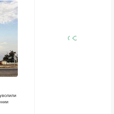
уволили
ении