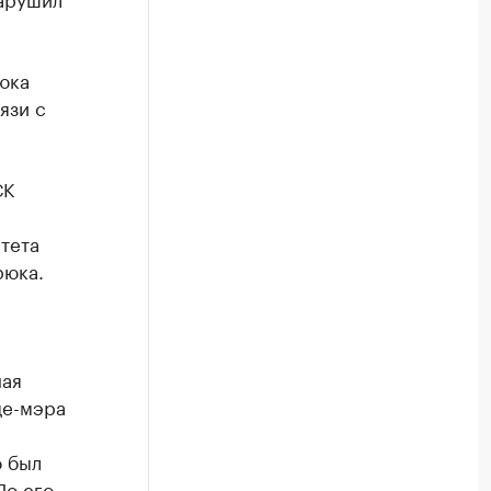
юка
язи с
СК
тета
рюка.
ная
це-мэра
о был
По его