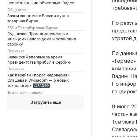
неопознанными объектами. Видео
требован
Общество
Зачем экономике России нужна
товарная биржа
По резул
РБК и Петербургская Биржа
представл
Суд назвал Трампа «временным
утратой д
жильцом» Белого дома и остановил
стройку
Политика
По данным
Зеленский впервые за время
«Гермес»
президентства прибыл в Сербию
компании.
Политика
Как перейти «порог недоверия»:
Вадим Ша
Слащева и Wylsacom — о новых
По инфор
технологиях
РАДИО
гендирек
Технологии и медиа
Загрузить еще
В июле 20
часть» вы
Темрюка 
Совладел
вынужден 