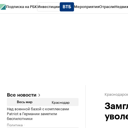
Подписка на РБК
Инвестиции
Мероприятия
Отрасли
Недви
РБК Курсы
РБК Life
Тренды
Визионеры
Национальные проекты
Горо
Газета
Спецпроекты СПб
Конференции СПб
Спецпроекты
Проверк
Краснодарск
Все новости
Краснодар
Весь мир
Замг
Над военной базой с комплексами
Patriot в Германии заметили
увол
беспилотники
Политика