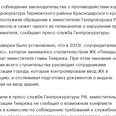
 соблюдения законодательства о противодействии к
прокуратура Термюкского района Краснодарского кра
послужили обращение к заместителю Генпрокурора 
икотю и сюжет одного из телеканалов о нарушении п
имателя, сообщает пресс-служба Генпрокуратуры.
оверки было установлено, что в 2013г. соучредител
с», которое занималось строительством ЖК «Плеяды»
ат заместителя главы Темрюка. При этом чиновник н
ии всего строительства руководил сотрудниками
рации города, которые контролировали ввод ЖК в
цию, и отслеживал подготовку документов о выдаче
я на ввод здания.
или в пресс-службе Генпрокуратуры РФ, заместитель
рации Темрюка не сообщил о возможном конфликте
в в комиссию по соблюдению требований к служебно
ю и своему непосредственному руководителю, чем н