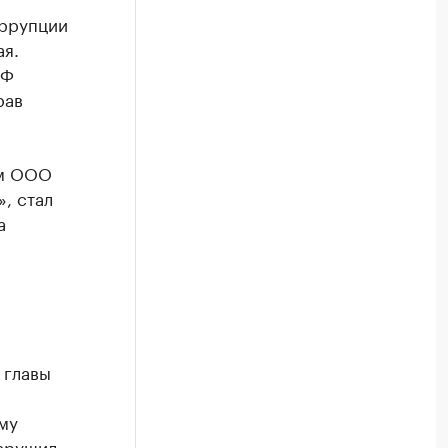
оррупции
я.
РФ
рав
ем ООО
, стал
а
 главы
му
арушил