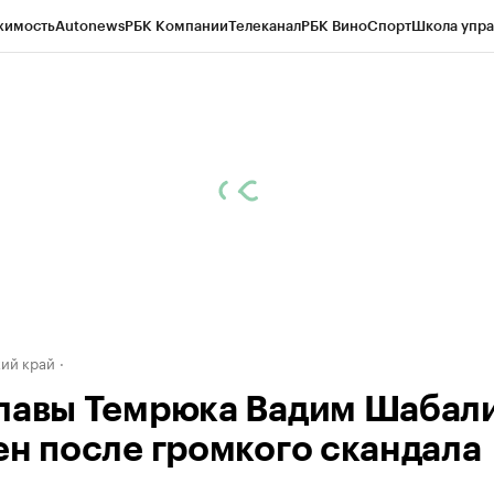
жимость
Autonews
РБК Компании
Телеканал
РБК Вино
Спорт
Школа упра
д
Стиль
Крипто
РБК Бизнес-среда
Дискуссионный клуб
Исследования
К
а контрагентов
Политика
Экономика
Бизнес
Технологии и медиа
Фина
ий край
лавы Темрюка Вадим Шабал
ен после громкого скандала