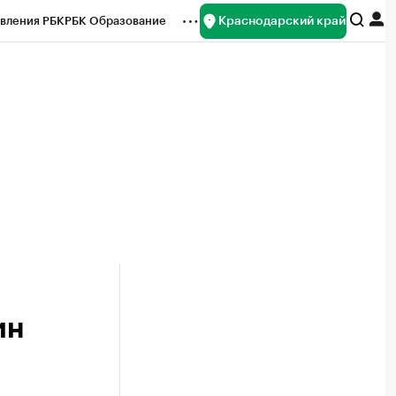
Краснодарский край
вления РБК
РБК Образование
редитные рейтинги
Франшизы
нсы
Рынок наличной валюты
ин