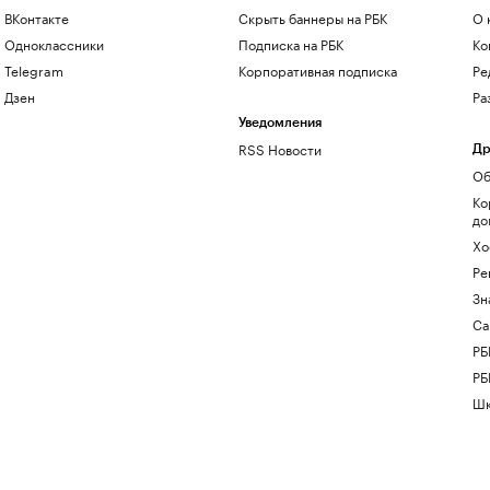
ВКонтакте
Скрыть баннеры на РБК
О 
Одноклассники
Подписка на РБК
Ко
Telegram
Корпоративная подписка
Ре
Дзен
Ра
Уведомления
RSS Новости
Др
Об
Ко
до
Хо
Ре
Зн
Са
РБ
РБ
Шк