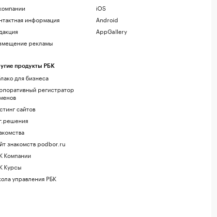
компании
iOS
нтактная информация
Android
дакция
AppGallery
змещение рекламы
угие продукты РБК
лако для бизнеса
рпоративный регистратор
менов
стинг сайтов
г.решения
акомства
йт знакомств podbor.ru
К Компании
К Курсы
ола управления РБК