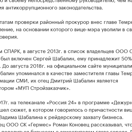
ия антикоррупционного законодательства.
ьтатам проверки районный прокурор внес главе Темр
ение, на основании которого вице-мэра уволили в св
оверия.
 СПАРК, в августе 2013г. в список владельцев ООО 
 был включен Сергей Шабалин, ему принадлежит 50%
 До августа 2018г. на официальном сайте муниципали
балин упоминался в качестве заместителя главы Тем
мации СМИ, их отец Дмитрий Шабалин является
тором «МУП Стройзаказчик».
17г. на телеканале «Россия 24» в программе «Дежур
шел сюжет, в котором говорилось о причастности ви
Вадима Шабалина к рейдерскому захвату бизнеса.
ец ООО СК «Гермес» Роман Коновец рассказывал, чт
поделиться бизнесом с заместителем глава города. 