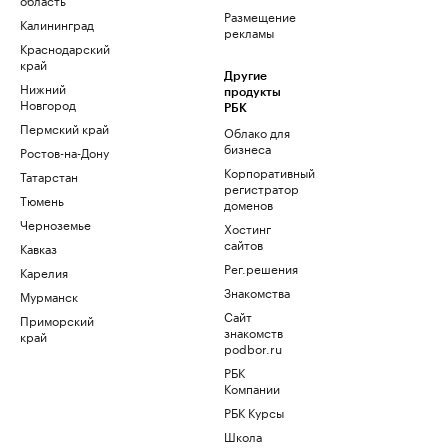
Размещение
Калининград
рекламы
Краснодарский
край
Другие
Нижний
продукты
Новгород
РБК
Пермский край
Облако для
бизнеса
Ростов-на-Дону
Корпоративный
Татарстан
регистратор
Тюмень
доменов
Черноземье
Хостинг
сайтов
Кавказ
Рег.решения
Карелия
Знакомства
Мурманск
Сайт
Приморский
знакомств
край
podbor.ru
РБК
Компании
РБК Курсы
Школа