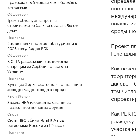
определен
православный монастырь в борьбе с
оценочные
ветряками
Общество
междунаро
Трамп обжалует запрет на
начальни
строительство бального зала в Белом
среды ше
доме
Политика
Как выглядит портрет абитуриента в
Проект п
2026 году. Видео РБК
Геленджик
Общество
В США рассказали, как помогли
снарядам из Сербии попасть на
Как пояс
Украину
территори
Политика
далеко – 
Будущее Ходынского поля: от пашни и
аэродрома до города в городе
том числ
РБК и Stone
спроекти
Звезда НБА избежал наказания за
незаконное ношение оружия
Как РБК 
Спорт
Силы ПВО сбили 75 БПЛА над
разведку
регионами России за 12 часов
участка н
Политика
Месторож