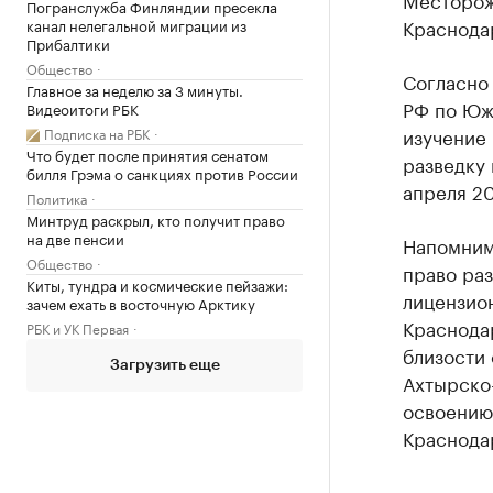
Погранслужба Финляндии пресекла
Краснода
канал нелегальной миграции из
Прибалтики
Общество
Согласно
Главное за неделю за 3 минуты.
РФ по Юж
Видеоитоги РБК
изучение 
Подписка на РБК
Что будет после принятия сенатом
разведку 
билля Грэма о санкциях против России
апреля 20
Политика
Минтруд раскрыл, кто получит право
на две пенсии
Напомним,
Общество
право раз
Киты, тундра и космические пейзажи:
лицензио
зачем ехать в восточную Арктику
Краснодар
РБК и УК Первая
близости
Загрузить еще
Ахтырско
освоению
Краснода