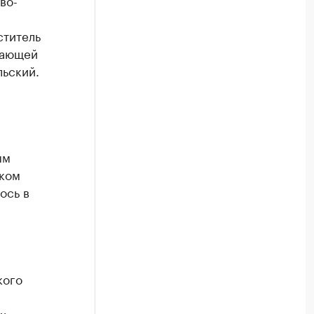
во-
ститель
жающей
ьский.
ым
шком
ось в
кого
х