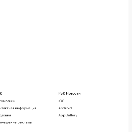
К
РБК Новости
компании
iOS
нтактная информация
Android
дакция
AppGallery
змещение рекламы