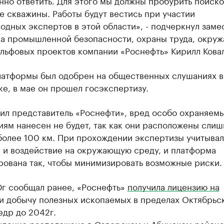
но ответить. Для этого мы должны пробурить поиско
 скважины. Работы будут вестись при участии
дных экспертов в этой области», - подчеркнул заме
ка промышленной безопасности, охраны труда, окру
льфовых проектов компании «Роснефть» Кирилл Ковал
латформы был одобрен на общественных слушаниях в
е, в мае он прошел госэкспертизу.
нил представитель «Роснефти», вред особо охраняем
ям нанесен не будет, так как они расположены сли
более 100 км. При прохождении экспертизы учитывал
е и воздействие на окружающую среду, и платформа
рована так, чтобы минимизировать возможные риски.
Юг сообщал ранее, «Роснефть»
получила лицензию на
и добычу полезных ископаемых в пределах Октябрьс
едр до 2042г.
дение расположено в Северском и Абинском района