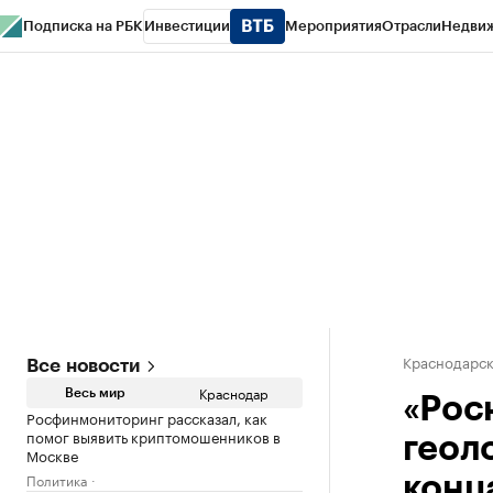
Подписка на РБК
Инвестиции
Мероприятия
Отрасли
Недви
РБК Курсы
РБК Life
Тренды
Визионеры
Национальные проекты
Горо
Газета
Спецпроекты СПб
Конференции СПб
Спецпроекты
Проверк
Краснодарск
Все новости
Краснодар
Весь мир
«Рос
Росфинмониторинг рассказал, как
помог выявить криптомошенников в
геол
Москве
Политика
конца