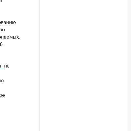
ованию
ое
опаемых,
18
он
на
не
ое