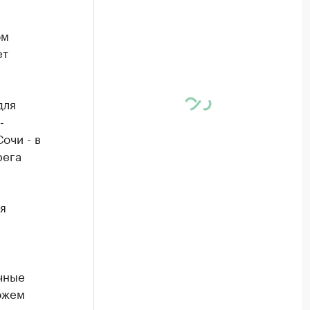
ом
ет
для
-
очи - в
рега
я
чные
ожем