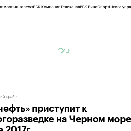
жимость
Autonews
РБК Компании
Телеканал
РБК Вино
Спорт
Школа упра
д
Стиль
Крипто
РБК Бизнес-среда
Дискуссионный клуб
Исследования
К
а контрагентов
Политика
Экономика
Бизнес
Технологии и медиа
Фина
ий край
нефть» приступит к
огоразведке на Черном море
 2017г.