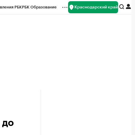
Краснодарский край
вления РБК
РБК Образование
редитные рейтинги
Франшизы
нсы
Рынок наличной валюты
 до