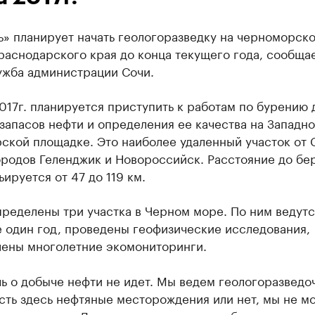
ь» планирует начать геологоразведку на черноморск
раснодарского края до конца текущего года, сообща
ужба администрации Сочи.
017г. планируется приступить к работам по бурению 
запасов нефти и определения ее качества на Западно
кой площадке. Это наиболее удаленный участок от С
ородов Геленджик и Новороссийск. Расстояние до бе
ьируется от 47 до 119 км.
ределены три участка в Черном море. По ним ведутс
е один год, проведены геофизические исследования,
лены многолетние экомониторинги.
ь о добыче нефти не идет. Мы ведем геологоразведо
сть здесь нефтяные месторождения или нет, мы не м