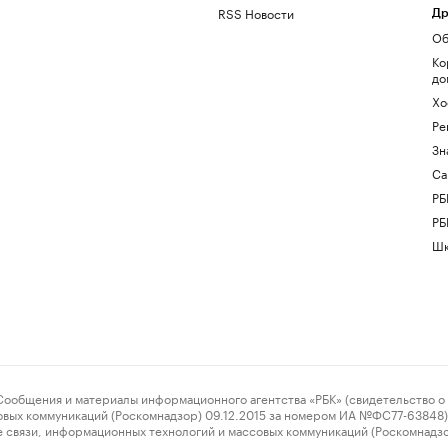
RSS Новости
Др
Об
Ко
до
Хо
Ре
Зн
Са
РБ
РБ
Шк
ения и материалы информационного агентства «РБК» (свидетельство о 
овых коммуникаций (Роскомнадзор) 09.12.2015 за номером ИА №ФС77-63848) 
 связи, информационных технологий и массовых коммуникаций (Роскомнадз