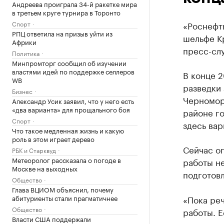
Андреева проиграла 34-й ракетке мира
в третьем круге турнира в Торонто
Спорт
«Роснефт
РПЦ ответила на призыв уйти из
шельфе К
Африки
пресс-сл
Политика
Минпромторг сообщил об изучении
властями идей по поддержке селлеров
В конце 2
WB
разведки 
Бизнес
Черноморс
Александр Усик заявил, что у него есть
«два варианта» для прощального боя
районе г
Спорт
здесь вар
Что такое медленная жизнь и какую
роль в этом играет дерево
Сейчас оп
РБК и Старквуд
Метеоролог рассказала о погоде в
работы н
Москве на выходных
подготов
Общество
Глава ВЦИОМ объяснил, почему
абитуриенты стали прагматичнее
«Пока реч
Общество
работы. Е
Власти США поддержали