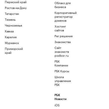
Пермский край
Облако для
бизнеса
Ростов-на-Дону
Корпоративный
Татарстан
регистратор
Тюмень
доменов
Черноземье
Хостинг
сайтов
Кавказ
Рег.решения
Карелия
Знакомства
Мурманск
Сайт
Приморский
знакомств
край
podbor.ru
РБК
Компании
РБК Курсы
Школа
управления
РБК
РБК
Новости
iOS