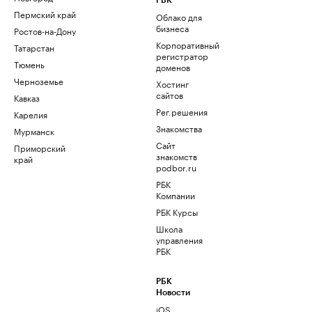
РБК
Пермский край
Облако для
бизнеса
Ростов-на-Дону
Корпоративный
Татарстан
регистратор
Тюмень
доменов
Черноземье
Хостинг
сайтов
Кавказ
Рег.решения
Карелия
Знакомства
Мурманск
Сайт
Приморский
знакомств
край
podbor.ru
РБК
Компании
РБК Курсы
Школа
управления
РБК
РБК
Новости
iOS