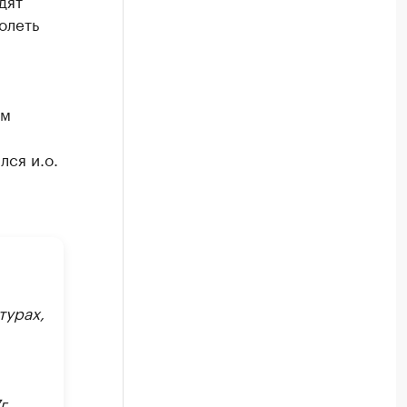
дят
олеть
ом
лся и.о.
турах,
г.