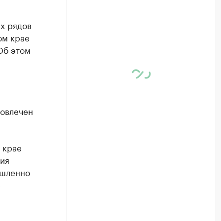
х рядов
ом крае
Об этом
вовлечен
 крае
ния
ышленно
е