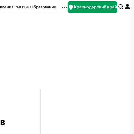
Краснодарский край
вления РБК
РБК Образование
редитные рейтинги
Франшизы
нсы
Рынок наличной валюты
в