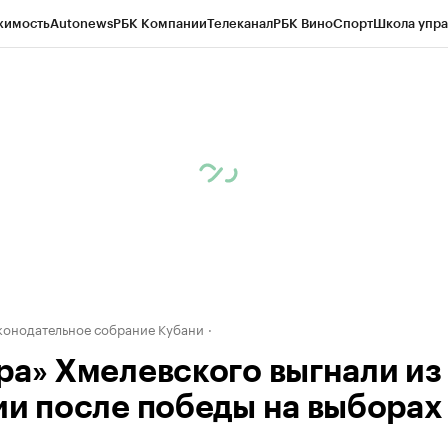
жимость
Autonews
РБК Компании
Телеканал
РБК Вино
Спорт
Школа упра
д
Стиль
Крипто
РБК Бизнес-среда
Дискуссионный клуб
Исследования
К
а контрагентов
Политика
Экономика
Бизнес
Технологии и медиа
Фина
конодательное собрание Кубани
ра» Хмелевского выгнали из
ии после победы на выборах 