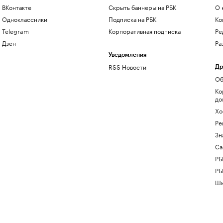
ВКонтакте
Скрыть баннеры на РБК
О 
Одноклассники
Подписка на РБК
Ко
Telegram
Корпоративная подписка
Ре
Дзен
Ра
Уведомления
RSS Новости
Др
Об
Ко
до
Хо
Ре
Зн
Са
РБ
РБ
Шк