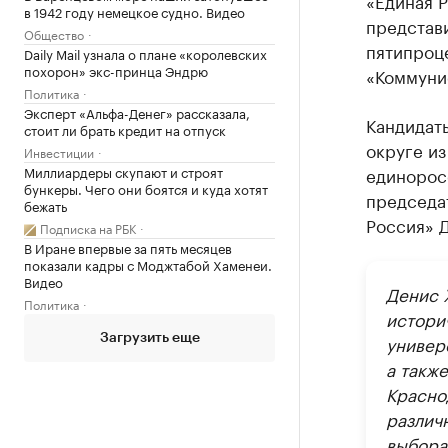
«Единая Р
в 1942 году немецкое судно. Видео
представи
Общество
пятипроц
Daily Mail узнала о плане «королевских
похорон» экс-принца Эндрю
«Коммунис
Политика
Эксперт «Альфа-Денег» рассказала,
Кандидаты
стоит ли брать кредит на отпуск
округе из
Инвестиции
Миллиардеры скупают и строят
единоросс
бункеры. Чего они боятся и куда хотят
председа
бежать
Россия» 
Подписка на РБК
В Иране впервые за пять месяцев
показали кадры с Моджтабой Хаменеи.
Видео
Денис Х
Политика
истори
универ
Загрузить еще
а такж
Красно
различн
выбора