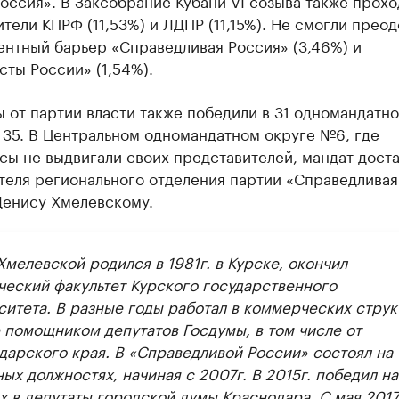
оссия». В Заксобрание Кубани VI созыва также прохо
тели КПРФ (11,53%) и ЛДПР (11,15%). Не смогли преод
ентный барьер «Справедливая Россия» (3,46%) и
ты России» (1,54%).
 от партии власти также победили в 31 одномандатн
 35. В Центральном одномандатном округе №6, где
ы не выдвигали своих представителей, мандат доста
теля регионального отделения партии «Справедливая
Денису Хмелевскому.
мелевской родился в 1981г. в Курске, окончил
ческий факультет Курского государственного
ситета. В разные годы работал в коммерческих струк
е помощником депутатов Госдумы, в том числе от
дарского края. В «Справедливой России» состоял на
ых должностях, начиная с 2007г. В 2015г. победил на
х в депутаты городской думы Краснодара. С мая 2017