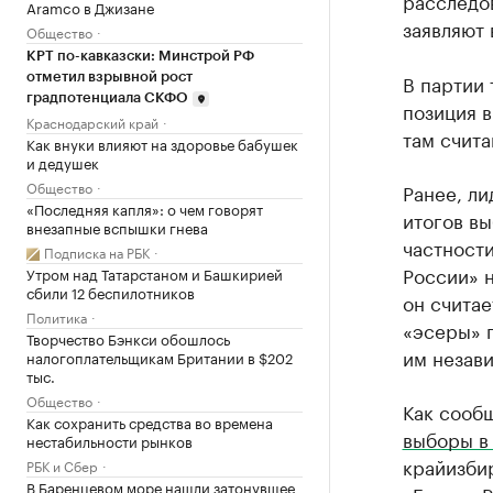
расследо
Aramco в Джизане
заявляют 
Общество
КРТ по-кавказски: Минстрой РФ
В партии 
отметил взрывной рост
градпотенциала СКФО
позиция в
Краснодарский край
там счит
Как внуки влияют на здоровье бабушек
и дедушек
Общество
Ранее, ли
«Последняя капля»: о чем говорят
итогов вы
внезапные вспышки гнева
частности
Подписка на РБК
России» н
Утром над Татарстаном и Башкирией
сбили 12 беспилотников
он считае
Политика
«эсеры» п
Творчество Бэнкси обошлось
им незав
налогоплательщикам Британии в $202
тыс.
Общество
Как сообщ
Как сохранить средства во времена
выборы в
нестабильности рынков
крайизбир
РБК и Сбер
В Баренцевом море нашли затонувшее