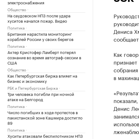
электроснабжения
Общество
Руководст
На саудовском НПЗ после удара
хуситов начался пожар. Видео
руководи
Политика
Дениса Х
Британия нарастила мониторинг
сообщает
кораблей России у своих берегов
Политика
Актер Кристофер Ламберт потерял
Как говор
сознание во время автограф-сессии в
признает
США
собрания 
Общество
Как Петербургская биржа влияет на
в махинац
бизнес и экономику
РБК и Петербургская Биржа
«Результа
Три человека погибли при ночной
атаке на Белгород
показали,
Политика
Денис Ле
Число погибших в ходе протестов в
занимался
пакистанской зоне Кашмира достигло
89
использов
Политика
лженаблю
Хуситы атаковали беспилотником НПЗ