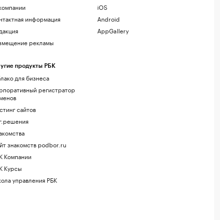
компании
iOS
нтактная информация
Android
дакция
AppGallery
змещение рекламы
угие продукты РБК
лако для бизнеса
рпоративный регистратор
менов
стинг сайтов
г.решения
акомства
йт знакомств podbor.ru
К Компании
К Курсы
ола управления РБК