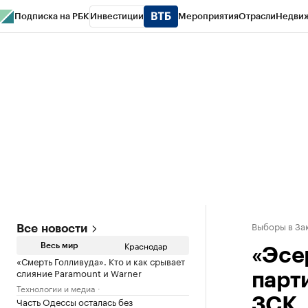
Подписка на РБК
Инвестиции
Мероприятия
Отрасли
Недви
РБК Курсы
РБК Life
Тренды
Визионеры
Национальные проекты
Горо
Газета
Спецпроекты СПб
Конференции СПб
Спецпроекты
Проверк
Выборы в За
Все новости
Краснодар
Весь мир
«Эсе
«Смерть Голливуда». Кто и как срывает
слияние Paramount и Warner
парт
Технологии и медиа
Часть Одессы осталась без
ЗСК