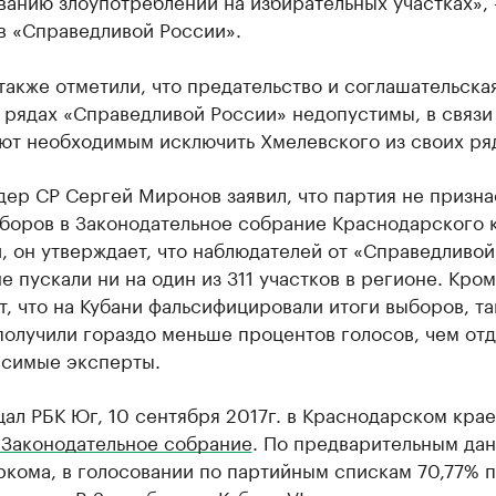
ванию злоупотреблений на избирательных участках»,
в «Справедливой России».
также отметили, что предательство и соглашательска
 рядах «Справедливой России» недопустимы, в связи
ают необходимым исключить Хмелевского из своих ря
дер СР Сергей Миронов заявил, что партия не призна
боров в Законодательное собрание Краснодарского к
, он утверждает, что наблюдателей от «Справедливой
е пускали ни на один из 311 участков в регионе. Кром
т, что на Кубани фальсифицировали итоги выборов, та
олучили гораздо меньше процентов голосов, чем отд
исимые эксперты.
ал РБК Юг, 10 сентября 2017г. в Краснодарском кра
 Законодательное собрание
. По предварительным да
кома, в голосовании по партийным спискам 70,77% 