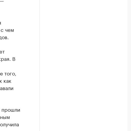
 —
я
 с чем
дов.
ет
рая. В
е того,
к как
авали
е прошли
нным
получила