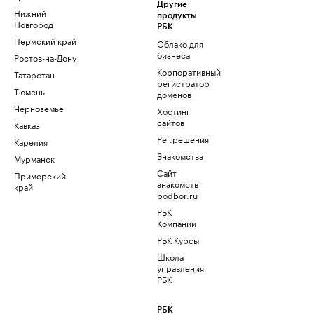
Другие
Нижний
продукты
Новгород
РБК
Пермский край
Облако для
бизнеса
Ростов-на-Дону
Корпоративный
Татарстан
регистратор
Тюмень
доменов
Черноземье
Хостинг
сайтов
Кавказ
Рег.решения
Карелия
Знакомства
Мурманск
Сайт
Приморский
знакомств
край
podbor.ru
РБК
Компании
РБК Курсы
Школа
управления
РБК
РБК