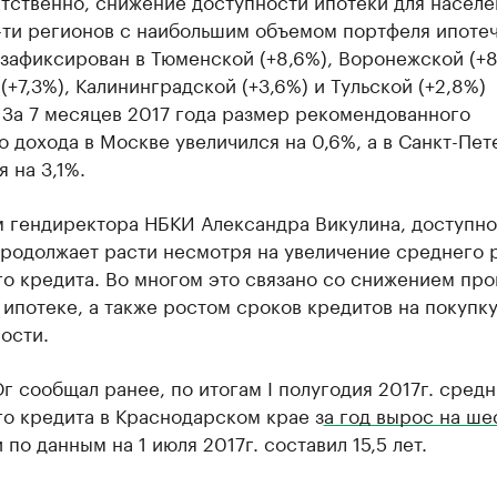
етственно, снижение доступности ипотеки для населе
-ти регионов с наибольшим объемом портфеля ипоте
зафиксирован в Тюменской (+8,6%), Воронежской (+8
(+7,3%), Калининградской (+3,6%) и Тульской (+2,8%)
 За 7 месяцев 2017 года размер рекомендованного
 дохода в Москве увеличился на 0,6%, а в Санкт-Пе
я на 3,1%.
м гендиректора НБКИ Александра Викулина, доступно
продолжает расти несмотря на увеличение среднего 
го кредита. Во многом это связано со снижением пр
 ипотеке, а также ростом сроков кредитов на покупк
ости.
г сообщал ранее, по итогам I полугодия 2017г. сред
о кредита в Краснодарском крае з
а год вырос на ше
и по данным на 1 июля 2017г. составил 15,5 лет.