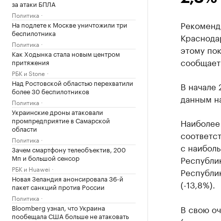
за атаки БПЛА
Политика
Рекоменд
На подлете к Москве уничтожили три
беспилотника
Краснодар
Политика
этому пок
Как Ходынка стала новым центром
сообщает
притяжения
РБК и Stone
Над Ростовской областью перехватили
В начале 
более 30 беспилотников
данным на
Политика
Украинские дроны атаковали
промпредприятие в Самарской
Наиболее
области
соответст
Политика
с наибол
Зачем смартфону телеобъектив, 200
Мп и большой сенсор
Республик
РБК и Huawei
Республик
Новая Зеландия анонсировала 36-й
(-13,8%).
пакет санкций против России
Политика
Bloomberg узнал, что Украина
В свою о
пообещала США больше не атаковать