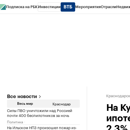
Подписка на РБК
Инвестиции
Мероприятия
Отрасли
Недви
РБК Курсы
РБК Life
Тренды
Визионеры
Национальные проекты
Горо
Газета
Спецпроекты СПб
Конференции СПб
Спецпроекты
Проверк
Краснодарск
Все новости
Краснодар
Весь мир
На К
Силы ПВО уничтожили над Россией
почти 400 беспилотников за ночь
ипот
Политика
На Ильском НПЗ произошел пожар из-
2,3%