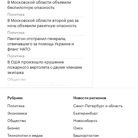
В Московской области объявили
беспилотную опасность
Политика
В Московской области второй раз за
ночь объявили ракетную опасность
Политика
Пентагон отстранил генерала,
отвечавшего за помощь Украине и
фланг НАТО
Политика
В США произошло крушение
пожарного вертолета с двумя членами
экипажа
Общество
Ракетную опасность объявили в
Московской области
Политика
Рубрики
Новости регионов
Политика
Санкт-Петербург и область
Загрузить еще
Экономика
Екатеринбург
Общество
Новосибирск
Бизнес
Омск
Технологии и медиа
Башкортостан