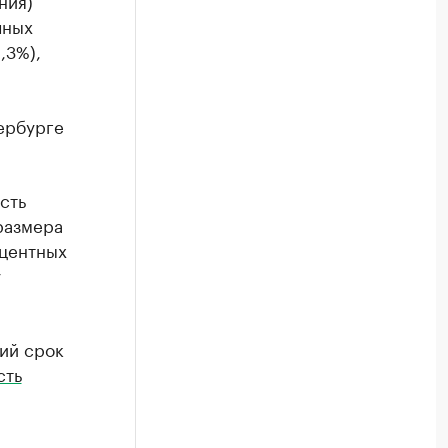
ния)
чных
,3%),
тербурге
сть
размера
оцентных
у
ний срок
сть