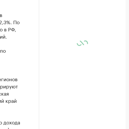
в
2,3%. По
о в РФ,
ий.
 по
егионов
трируют
ская
ий край
о дохода