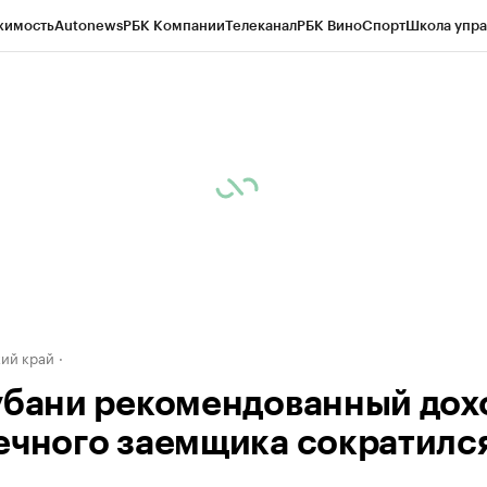
жимость
Autonews
РБК Компании
Телеканал
РБК Вино
Спорт
Школа упра
д
Стиль
Крипто
РБК Бизнес-среда
Дискуссионный клуб
Исследования
К
а контрагентов
Политика
Экономика
Бизнес
Технологии и медиа
Фина
ий край
убани рекомендованный дох
ечного заемщика сократился