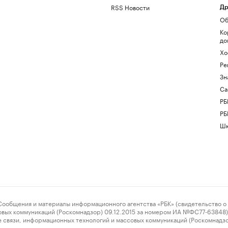
RSS Новости
Др
Об
Ко
до
Хо
Ре
Зн
Са
РБ
РБ
Шк
ения и материалы информационного агентства «РБК» (свидетельство о 
овых коммуникаций (Роскомнадзор) 09.12.2015 за номером ИА №ФС77-63848) 
 связи, информационных технологий и массовых коммуникаций (Роскомнадз