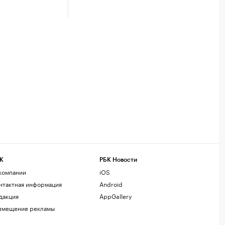
К
РБК Новости
компании
iOS
нтактная информация
Android
дакция
AppGallery
змещение рекламы