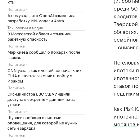
(и, соотв
КТК
среди 50
Политика
кредитов 
Axios узнал, что OpenAI замедлила
разработку ИИ-модели Astra
Тверской 
Технологии и медиа
областях.
В Московской области отменили
семейного
ракетную опасность
Политика
– снизилс
Мэр Киева сообщил о пожарах после
взрывов
По слова
Политика
ипотеки 
CNN узнал, как высший военачальник
США пытается закончить войну с
ипотечно
Ираном
ставок по
Политика
недвижим
Экс-министра ВВС США лишили
доступа к секретным данным из-за
утечки
Как РБК Ю
Политика
ипотечног
Шуваев сообщил о системе
оповещения, для которой не нужны
месяцев
сеть и зарядка
Политика