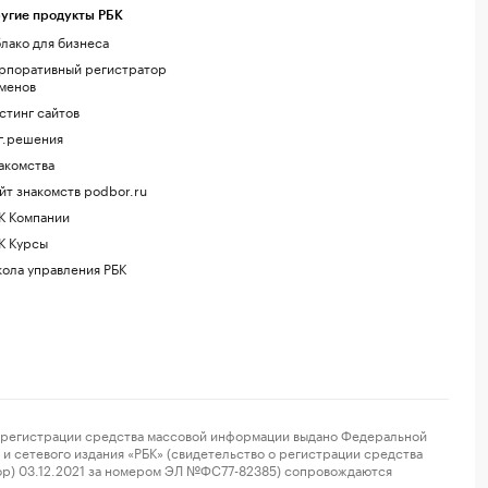
угие продукты РБК
лако для бизнеса
рпоративный регистратор
менов
стинг сайтов
г.решения
акомства
йт знакомств podbor.ru
К Компании
К Курсы
ола управления РБК
регистрации средства массовой информации выдано Федеральной
и сетевого издания «РБК» (свидетельство о регистрации средства
ор) 03.12.2021 за номером ЭЛ №ФС77-82385) сопровождаются