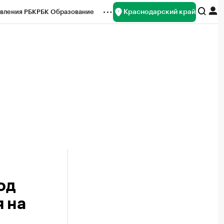
Краснодарский край
вления РБК
РБК Образование
редитные рейтинги
Франшизы
нсы
Рынок наличной валюты
од
 на