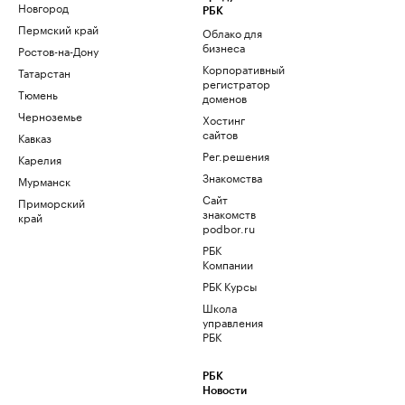
Новгород
РБК
Пермский край
Облако для
бизнеса
Ростов-на-Дону
Корпоративный
Татарстан
регистратор
Тюмень
доменов
Черноземье
Хостинг
сайтов
Кавказ
Рег.решения
Карелия
Знакомства
Мурманск
Сайт
Приморский
знакомств
край
podbor.ru
РБК
Компании
РБК Курсы
Школа
управления
РБК
РБК
Новости