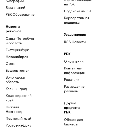
Биографии
на РБК
База знаний
Подписка на РБК
РБК Образование
Корпоративная
подписка
Новости
регионов
Уведомления
Санкт-Петербург
RSS Новости
и область
Екатеринбург
РБК
Новосибирск
О компании
Омск
Контактная
Башкортостан
информация
Вологодская
Редакция
область
Размещение
Калининград
рекламы
Краснодарский
край
Другие
Нижний
продукты
Новгород
РБК
Пермский край
Облако для
бизнеса
Ростов-на-Дону