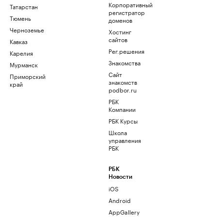
Корпоративный
Татарстан
регистратор
Тюмень
доменов
Черноземье
Хостинг
сайтов
Кавказ
Рег.решения
Карелия
Знакомства
Мурманск
Сайт
Приморский
знакомств
край
podbor.ru
РБК
Компании
РБК Курсы
Школа
управления
РБК
РБК
Новости
iOS
Android
AppGallery