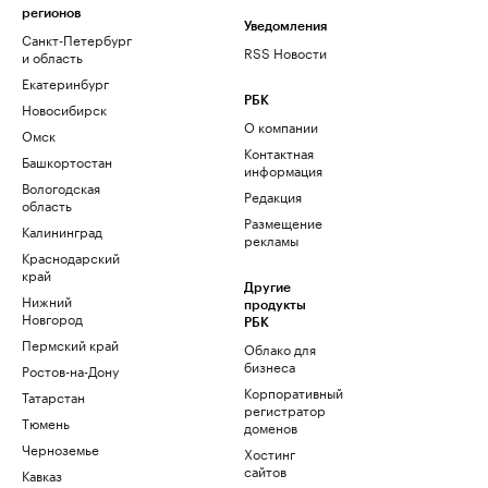
регионов
Уведомления
Санкт-Петербург
RSS Новости
и область
Екатеринбург
РБК
Новосибирск
О компании
Омск
Контактная
Башкортостан
информация
Вологодская
Редакция
область
Размещение
Калининград
рекламы
Краснодарский
край
Другие
Нижний
продукты
Новгород
РБК
Пермский край
Облако для
бизнеса
Ростов-на-Дону
Корпоративный
Татарстан
регистратор
Тюмень
доменов
Черноземье
Хостинг
сайтов
Кавказ