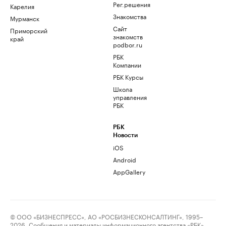
Рег.решения
Карелия
Знакомства
Мурманск
Сайт
Приморский
знакомств
край
podbor.ru
РБК
Компании
РБК Курсы
Школа
управления
РБК
РБК
Новости
iOS
Android
AppGallery
© ООО «БИЗНЕСПРЕСС», АО «РОСБИЗНЕСКОНСАЛТИНГ», 1995–
2026. Сообщения и материалы информационного агентства «РБК»