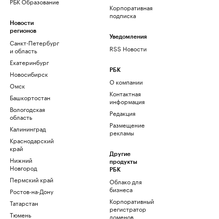
РБК Образование
Корпоративная
подписка
Новости
регионов
Уведомления
Санкт-Петербург
RSS Новости
и область
Екатеринбург
РБК
Новосибирск
О компании
Омск
Контактная
Башкортостан
информация
Вологодская
Редакция
область
Размещение
Калининград
рекламы
Краснодарский
край
Другие
Нижний
продукты
Новгород
РБК
Пермский край
Облако для
бизнеса
Ростов-на-Дону
Корпоративный
Татарстан
регистратор
Тюмень
доменов