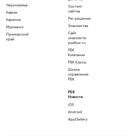
Черноземье
Хостинг
сайтов
Кавказ
Рег.решения
Карелия
Знакомства
Мурманск
Сайт
Приморский
знакомств
край
podbor.ru
РБК
Компании
РБК Курсы
Школа
управления
РБК
РБК
Новости
iOS
Android
AppGallery