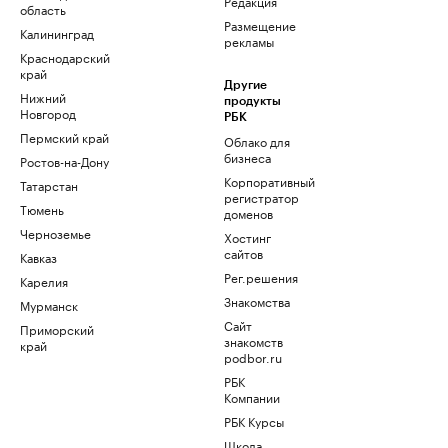
Редакция
область
Размещение
Калининград
рекламы
Краснодарский
край
Другие
Нижний
продукты
Новгород
РБК
Пермский край
Облако для
бизнеса
Ростов-на-Дону
Корпоративный
Татарстан
регистратор
Тюмень
доменов
Черноземье
Хостинг
сайтов
Кавказ
Рег.решения
Карелия
Знакомства
Мурманск
Сайт
Приморский
знакомств
край
podbor.ru
РБК
Компании
РБК Курсы
Школа