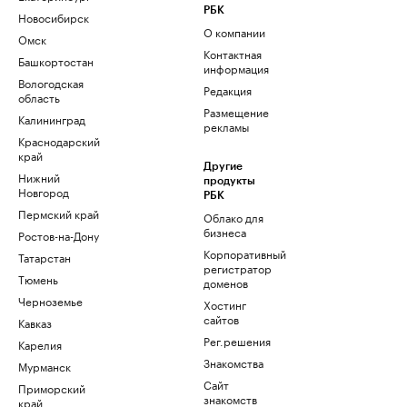
РБК
Новосибирск
О компании
Омск
Контактная
Башкортостан
информация
Вологодская
Редакция
область
Размещение
Калининград
рекламы
Краснодарский
край
Другие
Нижний
продукты
Новгород
РБК
Пермский край
Облако для
бизнеса
Ростов-на-Дону
Корпоративный
Татарстан
регистратор
Тюмень
доменов
Черноземье
Хостинг
сайтов
Кавказ
Рег.решения
Карелия
Знакомства
Мурманск
Сайт
Приморский
знакомств
край