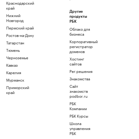
Краснодарский
край
Другие
Нижний
продукты
Новгород
РБК
Пермский край
Облако для
бизнеса
Ростов-на-Дону
Корпоративный
Татарстан
регистратор
Тюмень
доменов
Черноземье
Хостинг
сайтов
Кавказ
Рег.решения
Карелия
Знакомства
Мурманск
Сайт
Приморский
знакомств
край
podbor.ru
РБК
Компании
РБК Курсы
Школа
управления
РБК